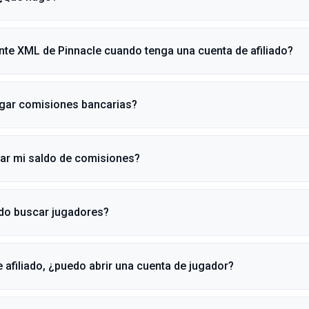
nte XML de Pinnacle cuando tenga una cuenta de afiliado?
gar comisiones bancarias?
ar mi saldo de comisiones?
do buscar jugadores?
 afiliado, ¿puedo abrir una cuenta de jugador?