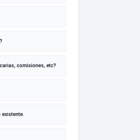
?
carias, comisiones, etc?
 existente.