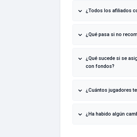
¿Todos los afiliados 
¿Qué pasa si no recom
¿Qué sucede si se asi
5 jugado
con fondos?
5 jugador
¿Cuántos jugadores te
¿Ha habido algún camb