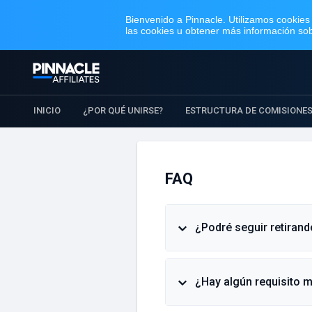
INICIO
¿POR QUÉ UNIRSE?
ESTRUCTURA DE COMISIONE
FAQ
¿Podré seguir retiran
¿Hay algún requisito 