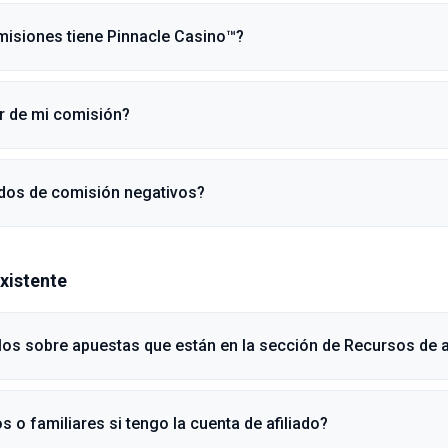
misiones tiene Pinnacle Casino™?
 de mi comisión?
ldos de comisión negativos?
xistente
ulos sobre apuestas que están en la sección de Recursos de 
 o familiares si tengo la cuenta de afiliado?