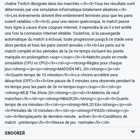
chaîne Twitch désignée dans les marchés.</li>
<li>Tous les résultats sont
déterminés par une simulation informatique totalement aléatoire.</li>
<li>Les événements doivent être entièrement terminés pour que les paris
soient valables.</li>
<li>Si, pour une raison quelconque, le match passe
hors ligne à cause d'une coupure Internet, il reprendra là où il s'est arrêté
une fois la connexion Internet rétablie. Toutefois, si la sauvegarde
automatique du match a échoué, toute progression jusqu'à ce stade sera
alors perdue et tous les paris seront annulés.</li>
<li>Les paris sur le
match complet et les périodes de la 2e mi-temps incluent les points
marqués en prolongation.<sup></sup></li>
<li>Matchs joués en mode
simulation (CPU vs CPU)</li>
</ol>
<p><strong>Règles pour chaque
jeu</strong></p>
<p><strong>MADDEN NFL 20</strong></p>
<ol>
<li>Quarts-temps de 10 minutes</li>
<li>Le chrono accéléré sera
désactivé (OFF)</li>
<li>Une pause de 5 minutes sera observée pendant la
mi-temps pour les paris de 2e mi-temps<sup></sup></li>
</ol>
<p>
<strong>MLB The Show 20</strong></p>
<ol>
<li>Matchs de neuf
manches</li>
</ol>
<p><strong>NBA2K20</strong></p>
<ol>
<li>Quarts-
temps de six minutes</li>
</ol>
<p><strong>NHL20 EA</strong></p>
<ol>
<li>Périodes de 10 minutes</li>
</ol>
<p><strong>FIFA20</strong></p>
<ol>
<li>Remplaçants de dernière minute : activé</li>
<li>Conditions de
match : printemps</li>
<li>Vitesse de jeu : normale</li>
</ol>
SNOOKER