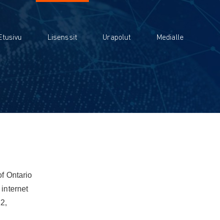
Etusivu
Lisenssit
Urapolut
Medialle
f Ontario
internet
2,