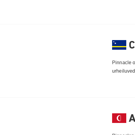
C
Pinnacle o
urheiluved
A