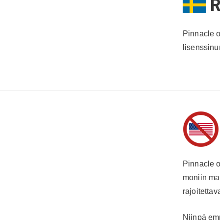
R
Pinnacle o
lisenssin
Pinnacle o
moniin mai
rajoitetta
Niinpä emm