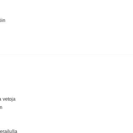
iin
a vetoja
in
erailulla