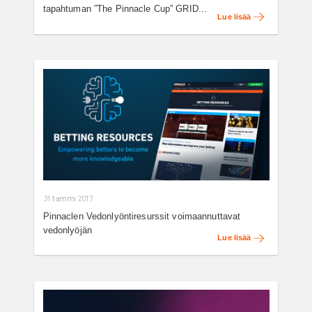
tapahtuman ”The Pinnacle Cup” GRID...
Lue lisää
31 tammi 2017
Pinnaclen Vedonlyöntiresurssit voimaannuttavat
vedonlyöjän
Lue lisää