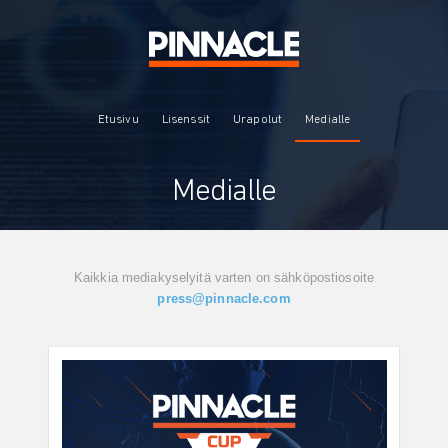
Etusivu
Lisenssit
Urapolut
Medialle
Medialle
Kaikkia mediakyselyitä varten on sähköpostiosoite
press@pinnacle.com