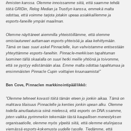
ihmisten kanssa. Olemme innoissamme siitä, että saamme tehdä
töitä GRIDin, Relog Median ja Trustlyn kanssa, emmekä malta
odottaa, että voimme tarjota jotakin upeaa asiakkaillemme ja
esports-faneille ympäri maailman.
Olemme näyttäneet aiemmilla yhteistöillämme, että olemme
omistautuneet auttamaan esports-yhteisöä ja alaa kehittymään.
Tämä on taas suuri askel Pinnaclelle, kun vahvistamme entisestään
yhteyttämme esports-faneihin. Pinnacle-merkkisen tapahtuman
luominen tällä skaalalla on suuri hetki meille yhtiönä ja toivomme,
että se pystyy edistämään alaa. Emme malta odottaa tapahtumaa ja
ensimmäisten Pinnacle Cupin voittajien kruunaamista!
”
Ben Cove, Pinnaclen markkinointipäällikkö:
”Olemme tehneet kovasti töitä tämän eteen jo jonkin aikaa. Tämä on
mahtava tilaisuus Pinnaclelle ja kenties jonkin upean alku. Olemme
todella ainutlaatuisia siinä mielessä, että esports on DNA:ssamme,
joten vaikka pyrimmekin tekemään tästä kaupallisen menestyksen
organisaatiolle, olemme myös ylpeitä siitä, että olemme etulinjassa
viemässä esports-kokemusta uudelle tasolle. Tiedämme, että