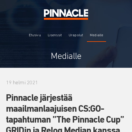
Etusivu
Lisenssit
Urapolut
Medialle
Medialle
19 helmi 2021
Pinnacle järjestää
maailmanlaajuisen CS:GO-
tapahtuman ”The Pinnacle Cup”
GRIDin ja Relog Median kanssa