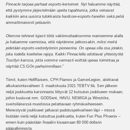
Pinnacle tarjoaa parhaat esports-kertoimet. Nyt haluamme näyttää,
että pystymme järjestelmään upeita tapahtumia, jotka vetoavat
kaikkiin aina uusista tulokkaista hardcore-esports-faneihin sekä peliä
ammattimaisesti pelaaviin.
Olemme tehneet lujasti töitä vakiinnuttaaksemme maineemme alalla
ja haluamme varmistaa, että näytämme jatkossakin, miksi meitä
pidetään esports-vedonlyönnin pioneerina. On upeaa olla osa jotakin,
joka todella koettelee rajoja. Kaikki Pinnaclella odottavat yhteistyötä
Trustlyn kanssa, jotta voimme varmasti esittää upeaa toimintaa ja
näyttää CS:GOn parhaimmillaan.
”
Tiimit, kuten HellRaisers, CPH Flames ja GamerLegion, aloittavat
alkukarsintavaiheen 3. maaliskuuta 2021 TEBTV:llä. Sen jälkeen
neljä joukkuetta karsinnasta liittyvät 12 kutsutun joukkueen mukaan,
joihin kuuluvat mm. GODSent, HAVU, NEMIGA ja Winstrike,
sveitsiläisessä muodossa pelattavaan ryhmävaiheeseen.
Menestyvät joukkueet jatkavat pudotuspelivaiheen läpi – missä
lisätään vielä neljä kutsuttua joukkuetta, kuten Fun Plus Phoenix –
ennen kuin päästään finaaliin kisaamaan 80 000 dollarin
pääpalkinnosta.