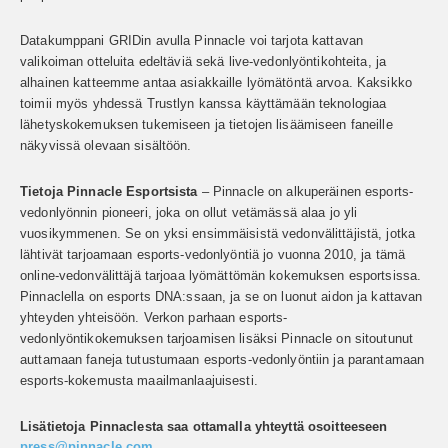
Datakumppani GRIDin avulla Pinnacle voi tarjota kattavan
valikoiman otteluita edeltäviä sekä live-vedonlyöntikohteita, ja
alhainen katteemme antaa asiakkaille lyömätöntä arvoa. Kaksikko
toimii myös yhdessä Trustlyn kanssa käyttämään teknologiaa
lähetyskokemuksen tukemiseen ja tietojen lisäämiseen faneille
näkyvissä olevaan sisältöön.
Tietoja Pinnacle Esportsista
– Pinnacle on alkuperäinen esports-
vedonlyönnin pioneeri, joka on ollut vetämässä alaa jo yli
vuosikymmenen. Se on yksi ensimmäisistä vedonvälittäjistä, jotka
lähtivät tarjoamaan esports-vedonlyöntiä jo vuonna 2010, ja tämä
online-vedonvälittäjä tarjoaa lyömättömän kokemuksen esportsissa.
Pinnaclella on esports DNA:ssaan, ja se on luonut aidon ja kattavan
yhteyden yhteisöön. Verkon parhaan esports-
vedonlyöntikokemuksen tarjoamisen lisäksi Pinnacle on sitoutunut
auttamaan faneja tutustumaan esports-vedonlyöntiin ja parantamaan
esports-kokemusta maailmanlaajuisesti.
Lisätietoja Pinnaclesta saa ottamalla yhteyttä osoitteeseen
press@pinnacle.com