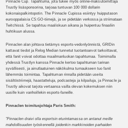
Pinnacle Cup. Tapahtuma, jota tukee myös online-maksutoimittaja
Trustly lisäsponsorina, tarjoaa tuntuvan 100 000 dollarin
kokonaispalkintopotin. The Pinnacle Cupissa esiintyy huipputason
eurooppalaisia CS:GO-tiimejä, ja se pidetään verkossa ja striimataan
Twitchissä. Se tapahtuu maaliskuun aikana ja huipentuu finaaliin
huhtikuun alussa.
Pinnaclen alan johtava tietämys esports-vedonlyönnistä, GRIDin
kattavat tiedot ja Relog Median tunnetut tuotantoarvot tarkoittavat,
että fanit voivat odottaa maailmanluokan tapahtumaa. Toimimalla
yhdessä Trustlyn kanssa Pinnacle kertoo tapahtuman tarinan
syvällisesti, ja ainutlaatuinen näkökulma turnaukseen tuo fanit
lähemmäs toimintaa. Tapahtuman rinnalla pidetään useita
sisältöstriimejä, haastatteluja, podcasteja ja kilpailuja, ja Pinnacle ja
Trustly aikovat tarjota vertaansa vailla olevan kokemuksen niin
uusille kuin vanhoillekin esports-faneille.
Pinnaclen toimitusjohtaja Paris Smith:
”Pinnaclen draivi olla esportsin eturintamassa on antanut meille
mahdollisuuden työskennellä joidenkin markkinoiden parhaiden