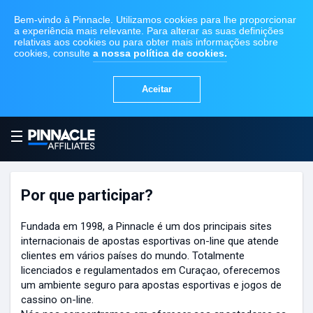
Por que participar?
Fundada em 1998, a Pinnacle é um dos principais sites
internacionais de apostas esportivas on-line que atende
clientes em vários países do mundo. Totalmente
licenciados e regulamentados em Curaçao, oferecemos
um ambiente seguro para apostas esportivas e jogos de
cassino on-line.