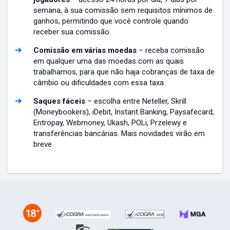
semana, à sua comissão sem requisitos mínimos de
ganhos, permitindo que você controle quando
receber sua comissão.
Comissão em várias moedas
– receba
comissão
em qualquer uma das moedas com as quais
trabalhamos, para que não haja cobranças de taxa de
câmbio ou dificuldades com essa taxa.
Saques fáceis
– escolha
entre
Neteller, Skrill
(Moneybookers), iDebit, Instant Banking, Paysafecard,
Entropay, Webmoney, Ukash,
POLi
, Przelewy e
transferências bancárias. Mais novidades virão em
breve.