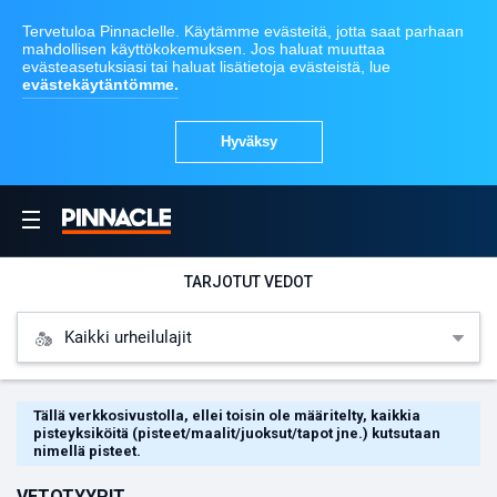
TARJOTUT VEDOT
Kaikki urheilulajit
Tällä verkkosivustolla, ellei toisin ole määritelty, kaikkia
pisteyksiköitä
(pisteet/maalit/juoksut/tapot jne.) kutsutaan
nimellä
pisteet
.
VETOTYYPIT