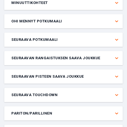
MINUUTTIKOHTEET
Veto, jossa lasketaan vain etukäteen määritetty ajanjakso tietystä
ottelusta. Nämä vedot voivat olla tasoitus-, moneyline- tai total-
OHI MENNYT POTKUMAALI
vetoja. Veto voi olla esimerkiksi yli 0,5 maalia tietyssä ottelussa
aikavälillä 15.00–29.59.
Veto siitä, meneekö kummankaan osallistuvan joukkueen
potkumaaliyritys ohi tietyssä ottelussa.
SEURAAVA POTKUMAALI
Veto siitä, kumpi joukkue tekee seuraavan potkumaalin tietyssä
ottelussa.
SEURAAVAN RANGAISTUKSEN SAAVA JOUKKUE
Veto siitä, kumman joukkueen pelaaja saa seuraavaksi
rangaistuksen. Rangaistus voi olla kaksi minuuttia, viisi minuuttia tai
SEURAAVAN PISTEEN SAAVA JOUKKUE
ulosajo.
Veto siitä, kumpi joukkue tekee seuraavan maalin tai pisteet tietyssä
ottelussa.
SEURAAVA TOUCHDOWN
Veto siitä, kumpi joukkue tekee seuraavan touchdownin tietyssä
ottelussa.
PARITON/PARILLINEN
Veto siitä, onko annetun ottelun (tai yksittäisen joukkueen) lopullinen