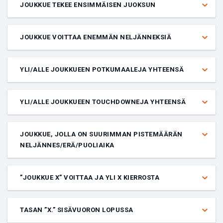
JOUKKUE TEKEE ENSIMMÄISEN JUOKSUN
Veto siitä, kumpi joukkue tekee ensimmäisen juoksun.
JOUKKUE VOITTAA ENEMMÄN NELJÄNNEKSIÄ
Veto siitä, kumpi joukkue voittaa enemmän neljänneksiä tietyssä
ottelussa.
YLI/ALLE JOUKKUEEN POTKUMAALEJA YHTEENSÄ
Veto siitä, saako joukkue yli vai alle annetun määrän potkumaaleja
tietyssä ottelussa.
YLI/ALLE JOUKKUEEN TOUCHDOWNEJA YHTEENSÄ
Veto siitä, saako joukkue yli vai alle annetun määrän touchdowneja
tietyssä ottelussa.
JOUKKUE, JOLLA ON SUURIMMAN PISTEMÄÄRÄN
NELJÄNNES/ERÄ/PUOLIAIKA
Veto siitä, kumpi joukkue saa suurimman pistemäärän
neljänneksen/erän/puoliajan. Laji määrittää, onko käytössä
”JOUKKUE X” VOITTAA JA YLI X KIERROSTA
neljännes, erä vai puoliaika. Esimerkiksi koripallo-ottelussa on
neljänneksiä kun taas jalkapallo-ottelussa on puoliajat.
Veto siitä, voittaako annettu joukkue ottelun ja ottelun kesto ylittää
annetun määrän kierroksia.
TASAN ”X.” SISÄVUORON LOPUSSA