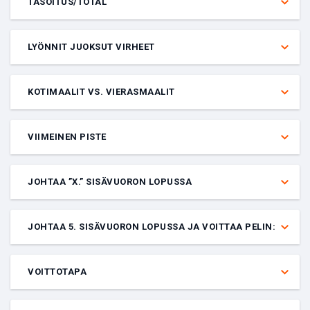
TASOITUS/TOTAL
Veto, jossa yhdistät kaksi valintaa – tasoitusveto ja ottelussa
tehtyjen maalien tai pisteiden kokonaismäärä. Molempien tulosten
LYÖNNIT JUOKSUT VIRHEET
on oltava oikein, jotta veto voittaa.
Vedot, joihin liittyy baseball-ottelun yhdistetty lyöntien, juoksujen ja
virheiden määrä. Nämä vedot voivat olla tasoitus-, moneyline- tai
KOTIMAALIT VS. VIERASMAALIT
total-vetoja, ja lyönnit, juoksut ja virheet ovat pistelaskun yksikköjä.
Liigan kaikkien koti- ja vierasmaalien yhteistulos tiettynä päivänä.
Voi olla tasoitus-, moneyline-, total- tai joukkue-total-veto.
VIIMEINEN PISTE
Veto siitä, kumpi joukkue tekee viimeisen maalin tai pisteen
ottelussa.
JOHTAA ”X.” SISÄVUORON LOPUSSA
Veto siitä, kumpi joukkue johtaa tietyn sisävuoron lopussa.
JOHTAA 5. SISÄVUORON LOPUSSA JA VOITTAA PELIN:
Veto siitä, voittaako viidennen sisävuoron lopussa johtava joukkue
lisäksi pelin. Molempien tulosten on oltava oikein, jotta veto voittaa.
VOITTOTAPA
Veto siitä, missä vaiheessa ottelun voittaja ratkeaa. Esimerkiksi FA
Cupin finaalissa ”Arsenal voittaa rangaistuspotkukilpailun jälkeen”.