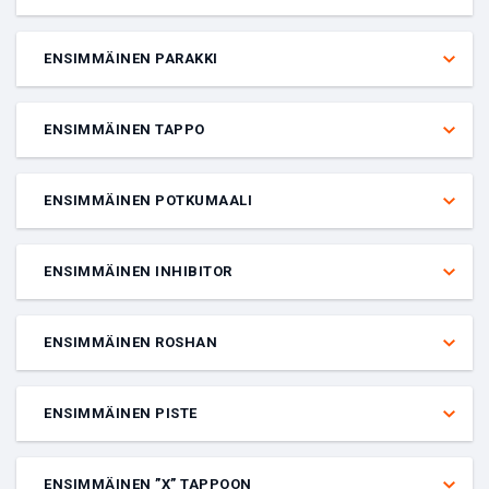
Veto siitä, kumpi joukkue tappaa ensin Baronin.
ENSIMMÄINEN PARAKKI
Veto siitä, kumpi joukkue tuhoaa ensin toisen joukkueen parakin.
ENSIMMÄINEN TAPPO
Veto siitä, kumpi joukkue saa ”First Blood” -kuulutuksen mukaan
ensimmäisen tapon.
ENSIMMÄINEN POTKUMAALI
Veto siitä, kumpi joukkue tekee ensimmäisen potkumaalin tietyssä
ottelussa.
ENSIMMÄINEN INHIBITOR
Veto siitä, kumpi joukkue tuhoaa ensin toisen joukkueen inhibitorin.
ENSIMMÄINEN ROSHAN
Veto siitä, kumpi joukkue tappaa ensin Roshanin.
ENSIMMÄINEN PISTE
Veto siitä, kumpi joukkue tekee ensimmäisen maalin tai pisteen
ottelussa.
ENSIMMÄINEN ”X” TAPPOON