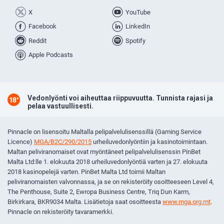
X
YouTube
Facebook
LinkedIn
Reddit
Spotify
Apple Podcasts
Vedonlyönti voi aiheuttaa riippuvuutta. Tunnista rajasi ja
pelaa vastuullisesti.
Pinnacle on lisensoitu Maltalla pelipalvelulisenssillä (Gaming Service
Licence)
MGA/B2C/290/2015
urheiluvedonlyöntiin ja kasinotoimintaan.
Maltan peliviranomaiset ovat myöntäneet pelipalvelulisenssin PinBet
Malta Ltd:lle 1. elokuuta 2018 urheiluvedonlyöntiä varten ja 27.
elokuuta
2018 kasinopelejä varten. PinBet Malta Ltd toimii Maltan
peliviranomaisten valvonnassa, ja se on rekisteröity osoitteeseen Level 4,
The Penthouse, Suite 2, Ewropa Business Centre, Triq Dun Karm,
Birkirkara, BKR9034 Malta. Lisätietoja saat osoitteesta
www.mga.org.mt
.
Pinnacle on rekisteröity tavaramerkki.