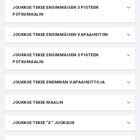
päättyykö nykyinen hyökkäysvuoro touchdowniin?
JOUKKUE TEKEE ENSIMMÄISEN 3 PISTEEN
POTKUMAALIN
Veto siitä, kumpi joukkue tekee ensimmäisen 3 pisteen potkumaalin
tietyssä ottelussa.
JOUKKUE TEKEE ENSIMMÄISEN VAPAAHEITON
Veto siitä, kumpi joukkue tekee ensimmäisen vapaaheiton tietyssä
ottelussa.
JOUKKUE TEKEE ENSIMMÄISEN 3 PISTEEN
POTKUMAALIN
Veto siitä, kumpi joukkue tekee enemmän 3 pisteen potkumaaleja
tietyssä ottelussa.
JOUKKUE TEKEE ENEMMÄN VAPAAHEITTOJA
Veto siitä, kumpi joukkue tekee enemmän vapaaheittoja tietyssä
ottelussa.
JOUKKUE TEKEE MAALIN
Veto siitä, tekeekö annettu joukkue maalin ottelussa vai ei.
JOUKKUE TEKEE ”X.” JUOKSUN
Veto siitä, kumpi joukkue tekee annetun juoksun.