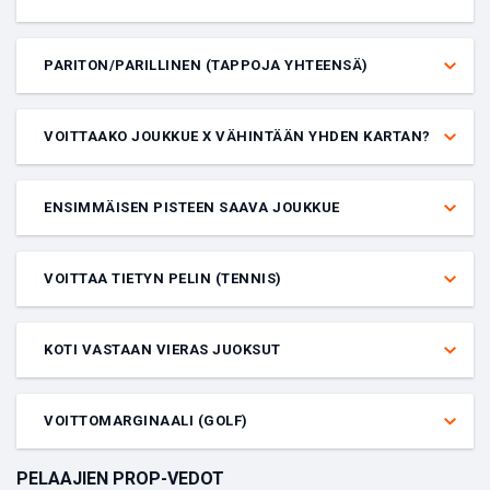
Veto, joka voittaa vain, kun lopulliset pisteet osuvat annetulle
maalien tai pisteiden voittavalle välille.
PARITON/PARILLINEN (TAPPOJA YHTEENSÄ)
Veto siitä, onko annetun ottelun kokonaistappomäärä pariton vai
parillinen luku. 0 lasketaan parilliseksi luvuksi
VOITTAAKO JOUKKUE X VÄHINTÄÄN YHDEN KARTAN?
Veto siitä, voittaako annettu joukkue vähintään yhden kartan tietyssä
pelissä.
ENSIMMÄISEN PISTEEN SAAVA JOUKKUE
Veto siitä, kumpi joukkue tekee ensimmäisen maalin tai pisteet
tietyssä ottelussa.
VOITTAA TIETYN PELIN (TENNIS)
Veto siitä, kuka luettelon pelaaja voittaa seuraavan pelin tietyssä
erässä. Esimerkki: ”Pelin 3 erän 1” voittaja
KOTI VASTAAN VIERAS JUOKSUT
Liigan kaikkien koti- ja vierasjuoksujen yhteistulos tiettynä päivänä.
Voi olla tasoitus-, moneyline-, total- tai joukkue-total-veto.
VOITTOMARGINAALI (GOLF)
Veto tarkasta määrästä lyöntejä, jolla pelaaja voittaa.
PELAAJIEN PROP-VEDOT