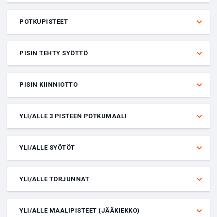
Veto siitä, saako nimetty pelaaja yli vai alle annetun määrän syötön
keskeytyksiä tietyssä ottelussa. Pelaajan on pelattava, jotta veto
POTKUPISTEET
lasketaan.
Veto siitä, saako nimetty pelaaja yli vai alle annetun määrän
potkupisteitä tietyssä ottelussa. Pelaajan on pelattava, jotta veto
PISIN TEHTY SYÖTTÖ
lasketaan.
Veto siitä, saako nimetty pelaaja yli vai alle annetun määrän
syötettyjä jaardeja pisimpänä syöttönä tietyssä ottelussa. Pelaajan
PISIN KIINNIOTTO
on pelattava, jotta veto lasketaan.
Veto siitä, saako nimetty pelaaja yli vai alle annetun määrän
kiinnioton jaardeja tietyssä ottelussa. Pelaajan on pelattava, jotta
YLI/ALLE 3 PISTEEN POTKUMAALI
veto lasketaan.
Veto siitä, saako nimetty pelaaja yli vai alle annetun määrän 3
pisteen potkumaaleja tietyssä ottelussa. Pelaajan on aloitettava,
YLI/ALLE SYÖTÖT
jotta veto lasketaan.
Veto siitä, saako nimetty pelaaja yli vai alle annetun määrän syöttöjä
tietyssä ottelussa. Pelaajan on aloitettava, jotta veto lasketaan.
YLI/ALLE TORJUNNAT
Veto siitä, saako nimetty pelaaja yli vai alle annetun määrän
torjuntoja tietyssä ottelussa. Pelaajan on aloitettava, jotta veto
YLI/ALLE MAALIPISTEET (JÄÄKIEKKO)
lasketaan.