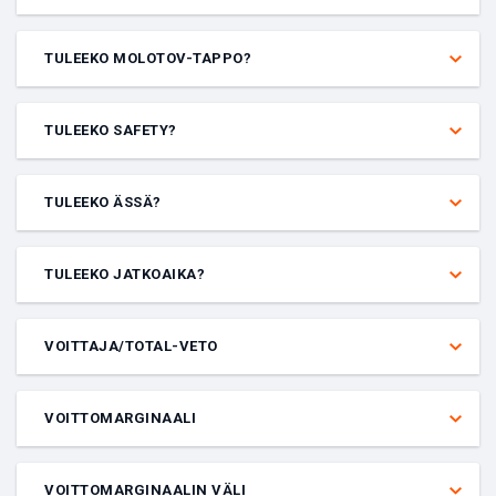
Veto siitä, tuleeko kartassa puukkotappo. Puukkotappo määritetään
siten, että pelaaja tappaa vihollisen puukolla virallisen kierroksen
TULEEKO MOLOTOV-TAPPO?
aikana.
Veto siitä, tuleeko kartassa molotov-tappo. Molotov-tappo
määritetään siten, että pelaaja tappaa vihollisen molotovilla virallisen
TULEEKO SAFETY?
kierroksen aikana.
Veto siitä, tuleeko tietyssä ottelussa safety vai ei.
TULEEKO ÄSSÄ?
Veto siitä, tuleeko kartassa ässä. Ässä määritetään siten, että yksi
pelaaja tappaa viisi vihollista yhden kierroksen aikana.
TULEEKO JATKOAIKA?
Veto siitä, meneekö kartta jatkoajalle vai ei.
VOITTAJA/TOTAL-VETO
Veto, jossa yhdistetään kaksi valintaa – ottelun voittaja
ja
ottelussa
tehtyjen maalien tai pisteiden kokonaismäärä. Molempien tulosten
VOITTOMARGINAALI
on oltava oikein, jotta veto voittaa.
Veto siitä, kuinka monella maalilla tai pisteellä tarkalleen joukkue
voittaa ottelun.
VOITTOMARGINAALIN VÄLI