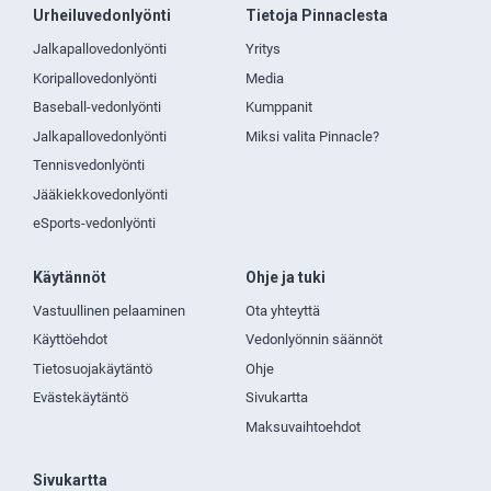
Urheiluvedonlyönti
Tietoja Pinnaclesta
Jalkapallovedonlyönti
Yritys
Koripallovedonlyönti
Media
Baseball-vedonlyönti
Kumppanit
Jalkapallovedonlyönti
Miksi valita Pinnacle?
Tennisvedonlyönti
Jääkiekkovedonlyönti
eSports-vedonlyönti
Käytännöt
Ohje ja tuki
Vastuullinen pelaaminen
Ota yhteyttä
Käyttöehdot
Vedonlyönnin säännöt
Tietosuojakäytäntö
Ohje
Evästekäytäntö
Sivukartta
Maksuvaihtoehdot
Sivukartta