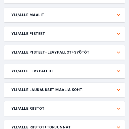
Veto siitä, saako nimetty pelaaja yli vai alle annetun määrän pisteitä
tietyssä ottelussa. Pisteiksi lasketaan maalit ja syötöt. Pelaajan on
YLI/ALLE MAALIT
pelattava, jotta veto lasketaan.
Veto siitä, saako nimetty pelaaja yli vai alle annetun määrän maaleja
tietyssä ottelussa. Pelaajan on pelattava, jotta veto lasketaan.
YLI/ALLE PISTEET
Veto siitä, saako nimetty pelaaja yli vai alle annetun määrän pisteitä
tietyssä ottelussa. Pelaajan on aloitettava, jotta veto lasketaan.
YLI/ALLE PISTEET+LEVYPALLOT+SYÖTÖT
Veto siitä, saako nimetty pelaaja yli vai alle annetun määrän pisteitä,
levypalloja ja syöttöjä yhteensä tietyssä ottelussa. Pelaajan on
YLI/ALLE LEVYPALLOT
aloitettava, jotta veto lasketaan.
Veto siitä, saako nimetty pelaaja yli vai alle annetun määrän
levypalloja tietyssä ottelussa. Pelaajan on aloitettava, jotta veto
YLI/ALLE LAUKAUKSET MAALIA KOHTI
lasketaan.
Veto siitä, saako nimetty pelaaja yli vai alle annetun määrän
laukauksia maalia kohti tietyssä ottelussa. Pelaajan on pelattava,
YLI/ALLE RIISTOT
jotta veto lasketaan.
Veto siitä, saako nimetty pelaaja yli vai alle annetun määrän riistoja
tietyssä ottelussa. Pelaajan on aloitettava, jotta veto lasketaan.
YLI/ALLE RIISTOT+TORJUNNAT