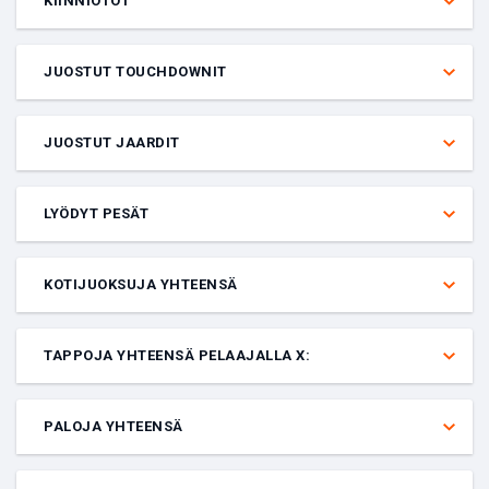
KIINNIOTOT
jotta veto lasketaan.
Veto siitä, saako nimetty pelaaja yli vai alle annetun määrän
syöttöjen kiinniottoja tietyssä ottelussa. Pelaajan on pelattava, jotta
JUOSTUT TOUCHDOWNIT
veto lasketaan.
Veto siitä, saako nimetty pelaaja yli vai alle annetun määrän juostuja
touchdowneja tietyssä ottelussa. Pelaajan on pelattava, jotta veto
JUOSTUT JAARDIT
lasketaan.
Veto siitä, saako nimetty pelaaja yli vai alle annetun määrän juostuja
jaardeja tietyssä ottelussa. Pelaajan on pelattava, jotta veto
LYÖDYT PESÄT
lasketaan.
Veto siitä, saako nimetty pelaaja yli vai alle annetun yhteismäärän
pesiä tietyssä ottelussa. Pelaajan on pelattava, jotta veto lasketaan.
KOTIJUOKSUJA YHTEENSÄ
Veto siitä, saako nimetty pelaaja yli vai alle annetun määrän
kotijuoksuja tietyssä ottelussa. Pelaajan on pelattava, jotta veto
TAPPOJA YHTEENSÄ PELAAJALLA X:
lasketaan.
Veto tietyn pelaajan kokonaistapoista ottelussa. Voit panostaa yli tai
alle annetun totalin.
PALOJA YHTEENSÄ
Veto siitä, saako nimetty pelaaja yli vai alle annetun määrän paloja
tietyssä ottelussa. Pelaajan on pelattava, jotta veto lasketaan.