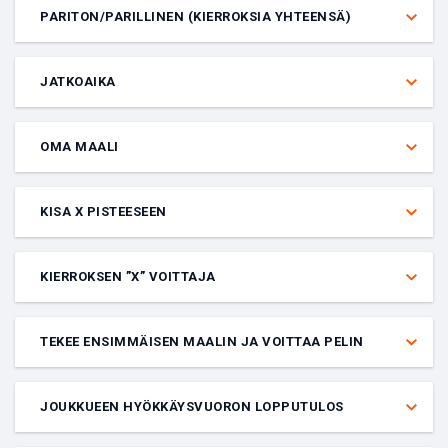
pistemäärä pariton vai parillinen luku. 0 lasketaan parilliseksi luvuksi.
PARITON/PARILLINEN (KIERROKSIA YHTEENSÄ)
Veto siitä, onko kartan kierrosten määrä pariton vai parillinen luku.
JATKOAIKA
Veto siitä, onko ottelu tasan varsinaisen peliajan lopussa ja siirtyy
jatkoajalle.
OMA MAALI
Veto siitä, tekeekö joukkue oman maalin ottelussa vai ei.
KISA X PISTEESEEN
Veto siitä, kumpi joukkue pääsee ensin annettuun pistemäärään vai
eikö kumpikaan joukkue pääse siihen.
KIERROKSEN ”X” VOITTAJA
Veto siitä, kumpi joukkue voittaa annetun kierroksen.
TEKEE ENSIMMÄISEN MAALIN JA VOITTAA PELIN
Veto siitä, tekeekö voittaako ensimmäisenä maalin tehnyt joukkue
myös pelin.
JOUKKUEEN HYÖKKÄYSVUORON LOPPUTULOS
Veto nykyisen hyökkäysvuoron lopputuloksesta. Esimerkiksi