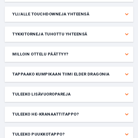
Veto, joka voittaa vain, kun lopulliset pisteet osuvat annetulle
maalien tai pisteiden välille.
YLI/ALLE TOUCHDOWNEJA YHTEENSÄ
Veto siitä, saadaanko ottelussa (molemmat joukkueet) yli vai alle
annetun määrän touchdowneja.
TYKKITORNEJA TUHOTTU YHTEENSÄ
Veto molempien joukkueiden kartassa tuhottujen tykkitornien
määrästä. Voit panostaa yli tai alle annetun totalin.
MILLOIN OTTELU PÄÄTTYY?
Veto siitä, päättyykö ottelu varsinaisella peliajalla, jatkoajalla vai
rangaistuslaukauskilpailulla.
TAPPAAKO KUMPIKAAN TIIMI ELDER DRAGONIA
Veto siitä, tappaako kumpikaan tiimi Elder Dragonia.
TULEEKO LISÄVUOROPAREJA
Veto siitä, siirtyykö peli lisävuoropareihin vai ei.
TULEEKO HE-KRANAATTITAPPO?
Veto siitä, tuleeko kartassa HE-kranaattitappo. HE-kranaattitappo
määritetään siten, että pelaaja tappaa vihollisen HE-kranaatilla
TULEEKO PUUKKOTAPPO?
virallisen kierroksen aikana.