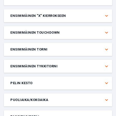
Veto siitä, kumpi joukkue saa ensiksi pelin tulostaululle annetun
määrän tappoja.
ENSIMMÄINEN ”X” KIERROKSEEN
Veto siitä, kumpi joukkue voittaa ensin annetun määrän kierroksia.
ENSIMMÄINEN TOUCHDOWN
Veto siitä, kumpi joukkue tekee ensimmäisen touchdownin tietyssä
ottelussa.
ENSIMMÄINEN TORNI
Veto siitä, kumpi joukkue tuhoaa ensin yhden toisen joukkueen
torneista.
ENSIMMÄINEN TYKKITORNI
Veto siitä, kumpi joukkue tuhoaa ensin toisen joukkueen tykkitornin.
PELIN KESTO
Veto siitä, kestääkö peli tietty minuuttimäärää pidemmän vai
lyhyemmän ajan.
PUOLIAIKA/KOKOAIKA
Veto siitä, kumpi joukkue johtaa ottelua puoliajalla ja täydellä ajalla.
Molempien tulosten on oltava oikein, jotta veto voittaa.