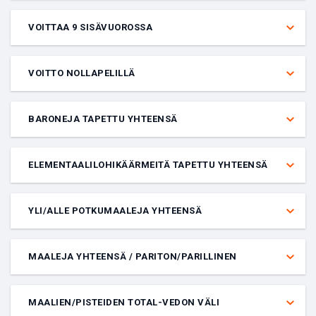
Veto siitä, onko ottelu tasan annetun sisävuoron lopussa.
VOITTAA 9 SISÄVUOROSSA
Veto siitä, voittaako joukkue yhdeksän sisävuoron jälkeen tietyssä
ottelussa
VOITTO NOLLAPELILLÄ
Veto siitä, että joukkue voittaa ottelun päästämättä yhtään maalia.
BARONEJA TAPETTU YHTEENSÄ
Veto molempien joukkueiden kartassa tapettujen Baronien
määrästä. Voit panostaa joko yli tai alle annetun totalin.
ELEMENTAALILOHIKÄÄRMEITÄ TAPETTU YHTEENSÄ
Veto siitä, kuinka monta elementaalilohikäärmettä (Cloud, Infernal,
Mountain, Ocean) molemmat joukkueet tappavat yhteensä kartassa.
YLI/ALLE POTKUMAALEJA YHTEENSÄ
Elder Dragon -tappoja ei lasketa.
Veto siitä, saadaanko ottelussa (molemmat joukkueet) yli vai alle
annetun määrän potkumaaleja.
MAALEJA YHTEENSÄ / PARITON/PARILLINEN
Veto siitä, onko ottelun lopullinen tulos parillinen vai pariton
ja
että
onko maalien kokonaismäärä yli vai alle maalimäärän. Molempien
MAALIEN/PISTEIDEN TOTAL-VEDON VÄLI
tulosten on oltava oikein, jotta veto voittaa.