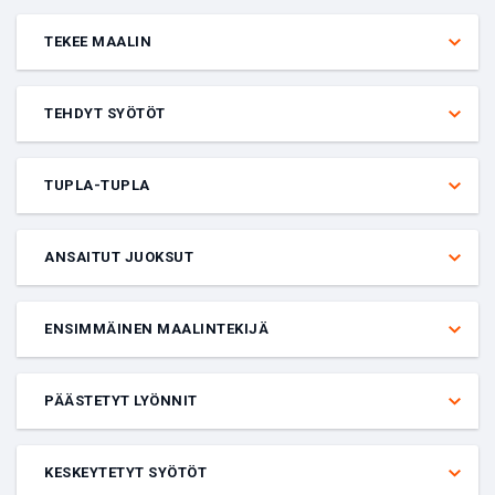
TEKEE MAALIN
Veto siitä, tekeekö annettu pelaaja maalin tietyssä ottelussa.
Pelaajan on aloitettava, jotta veto lasketaan.
TEHDYT SYÖTÖT
Veto siitä, saako nimetty pelaaja yli vai alle annetun määrän syöttöjä
tietyssä ottelussa. Pelaajan on pelattava, jotta veto lasketaan.
TUPLA-TUPLA
Veto siitä, saako nimetty pelaaja vähintään 10 vähintään kahdessa
seuraavista kategorioista: pisteet, levypallot, syötöt, torjunnat ja
ANSAITUT JUOKSUT
riistot. Pelaajan on aloitettava, jotta veto lasketaan.
Veto siitä, saako nimetty pelaaja yli vai alle annetun määrän
ansaittuja juoksuja tietyssä ottelussa. Pelaajan on pelattava, jotta
ENSIMMÄINEN MAALINTEKIJÄ
veto lasketaan.
Veto siitä, kuka pelaaja tekee ensimmäisen maalin tietyssä
ottelussa. Pelaajan on aloitettava, jotta veto lasketaan.
PÄÄSTETYT LYÖNNIT
Veto siitä, saako nimetty pelaaja yli vai alle annetun määrän
päästettyjä lyöntejä tietyssä ottelussa. Pelaajan on pelattava, jotta
KESKEYTETYT SYÖTÖT
veto lasketaan.