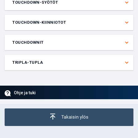
TOUCHDOWN-SYÖTÖT
Veto siitä, saako nimetty pelaaja yli vai alle annetun määrän
touchdown-syöttöjä tietyssä ottelussa. Pelaajan on pelattava, jotta
TOUCHDOWN-KIINNIOTOT
veto lasketaan.
Veto siitä, saako nimetty pelaaja yli vai alle annetun määrän
touchdown-kiinniottoja tietyssä ottelussa. Pelaajan on pelattava,
TOUCHDOWNIT
jotta veto lasketaan.
Veto siitä, saako nimetty pelaaja yli vai alle annetun määrän
touchdowneja tietyssä ottelussa. Pelaajan on pelattava, jotta veto
TRIPLA-TUPLA
lasketaan.
Veto siitä, saako nimetty pelaaja vähintään 10 vähintään kolmessa
seuraavista kategorioista: pisteet, levypallot, syötöt, torjunnat ja
riistot. Pelaajan on aloitettava, jotta veto lasketaan.
Ohje ja tuki
Takaisin ylös