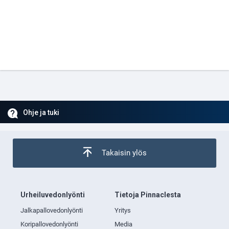
Ohje ja tuki
Takaisin ylös
Urheiluvedonlyönti
Tietoja Pinnaclesta
Jalkapallovedonlyönti
Yritys
Koripallovedonlyönti
Media