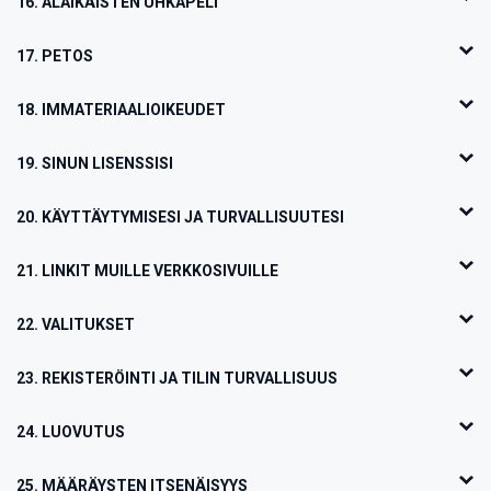
16. ALAIKÄISTEN UHKAPELI
17. PETOS
18. IMMATERIAALIOIKEUDET
19. SINUN LISENSSISI
20. KÄYTTÄYTYMISESI JA TURVALLISUUTESI
21. LINKIT MUILLE VERKKOSIVUILLE
22. VALITUKSET
23. REKISTERÖINTI JA TILIN TURVALLISUUS
24. LUOVUTUS
25. MÄÄRÄYSTEN ITSENÄISYYS