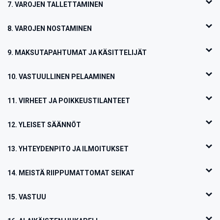
7. VAROJEN TALLETTAMINEN
8. VAROJEN NOSTAMINEN
9. MAKSUTAPAHTUMAT JA KÄSITTELIJÄT
10. VASTUULLINEN PELAAMINEN
11. VIRHEET JA POIKKEUSTILANTEET
12. YLEISET SÄÄNNÖT
13. YHTEYDENPITO JA ILMOITUKSET
14. MEISTÄ RIIPPUMATTOMAT SEIKAT
15. VASTUU