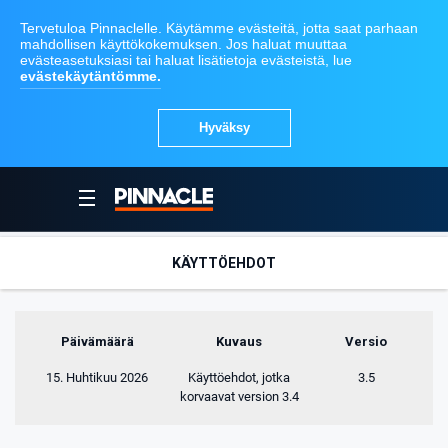
KÄYTTÖEHDOT
Päivämäärä
Kuvaus
Versio
15. Huhtikuu 2026
Käyttöehdot, jotka
3.5
korvaavat version 3.4