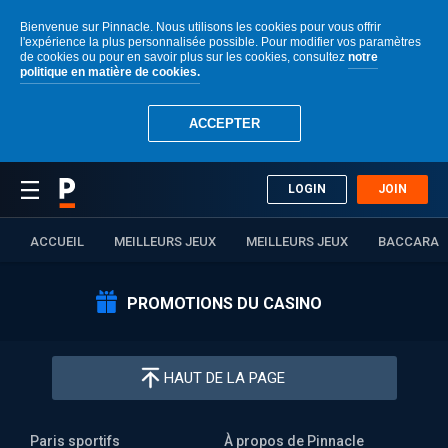
LOGIN
JOIN
ACCUEIL
MEILLEURS JEUX
MEILLEURS JEUX
BACCARA
Promotions
du
PROMOTIONS DU CASINO
Casino
en
HAUT DE LA PAGE
ligne,
Casino
en
Paris sportifs
À propos de Pinnacle