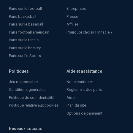
direct
Paris sur le football
Entreprises
à
Paris basketball
Presse
mises
Paris sur le baseball
Affiliés
élevées
Paris football américain
Pourquoi choisir Pinnacle ?
Paris sur le tennis
Paris sur le hockey
Paris sur l'e-Sports
Politiques
Aide et assistance
Jeu responsable
Nous contacter
Conditions générales
Règlement des paris
Politique de confidentialité
Aide
Politique relative aux cookies
Plan du site
Options de paiement
Réseaux sociaux