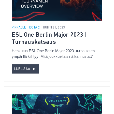
PINNACLE
DOTA 2
HUHTI 21, 2023
ESL One Berlin Major 2023 |
Turnauskatsaus
Hehkutus ESL One Berlin Major 2023 -turnauksen
ympärillä kiihtyy! Mitä joukkueita sinä kannustat?
LUE LISÄÄ
►