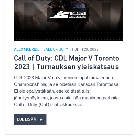
ALEX MCBRIDE
CALL OF DUTY
HUHTI 28, 2023
Call of Duty: CDL Major V Toronto
2023 | Turnauksen yleiskatsaus
CDL 2023 Major V on viimeinen tapahtuma ennen
Championshipia, ja se pidetään Kanadan Torontossa.
Ei ole epäilystäkään, etteikö tästä tulisi
jännitysnäytelmä, jossa esitellään maailman parhaita
Call of Duty (CoD) -lahjakkuuksia.
LUE LISÄÄ
►