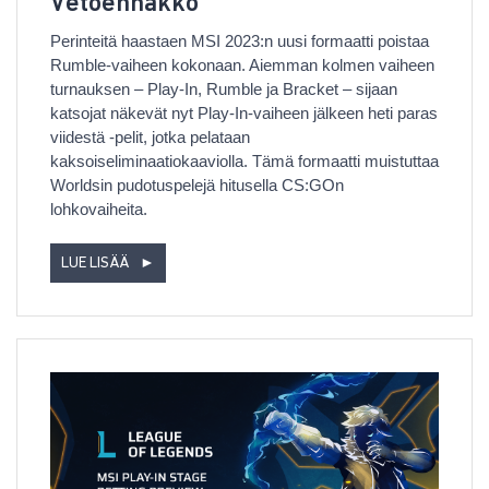
Vetoennakko
Perinteitä haastaen MSI 2023:n uusi formaatti poistaa
Rumble-vaiheen kokonaan. Aiemman kolmen vaiheen
turnauksen – Play-In, Rumble ja Bracket – sijaan
katsojat näkevät nyt Play-In-vaiheen jälkeen heti paras
viidestä -pelit, jotka pelataan
kaksoiseliminaatiokaaviolla. Tämä formaatti muistuttaa
Worldsin pudotuspelejä hitusella CS:GOn
lohkovaiheita.
LUE LISÄÄ
►