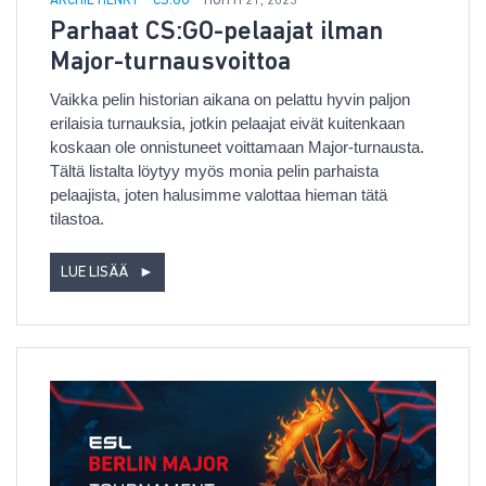
ARCHIE HENRY
CS:GO
HUHTI 21, 2023
Parhaat CS:GO-pelaajat ilman
Major-turnausvoittoa
Vaikka pelin historian aikana on pelattu hyvin paljon
erilaisia turnauksia, jotkin pelaajat eivät kuitenkaan
koskaan ole onnistuneet voittamaan Major-turnausta.
Tältä listalta löytyy myös monia pelin parhaista
pelaajista, joten halusimme valottaa hieman tätä
tilastoa.
LUE LISÄÄ
►