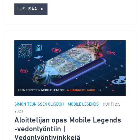
LUE LISÄÄ
►
SIMON TEUNISSEN OLIGBOH
MOBILE LEGENDS
HUHTI 27,
2023
Aloittelijan opas Mobile Legends
-vedonlyöntiin |
Vedonlyöntivinkkejä