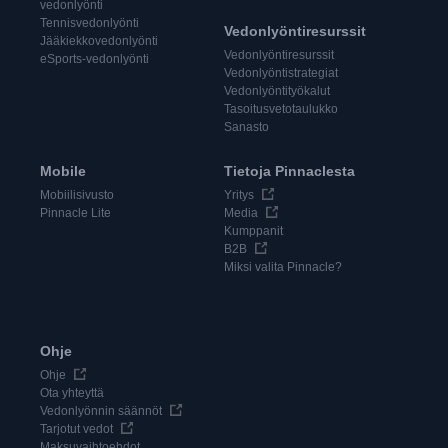
vedonlyönti
Tennisvedonlyönti
Vedonlyöntiresurssit
Jääkiekkovedonlyönti
Vedonlyöntiresurssit
eSports-vedonlyönti
Vedonlyöntistrategiat
Vedonlyöntityökalut
Tasoitusvetotaulukko
Sanasto
Mobile
Tietoja Pinnaclesta
Mobiilisivusto
Yritys
Pinnacle Lite
Media
Kumppanit
B2B
Miksi valita Pinnacle?
Ohje
Ohje
Ota yhteyttä
Vedonlyönnin säännöt
Tarjotut vedot
Maksuvaihtoehdot