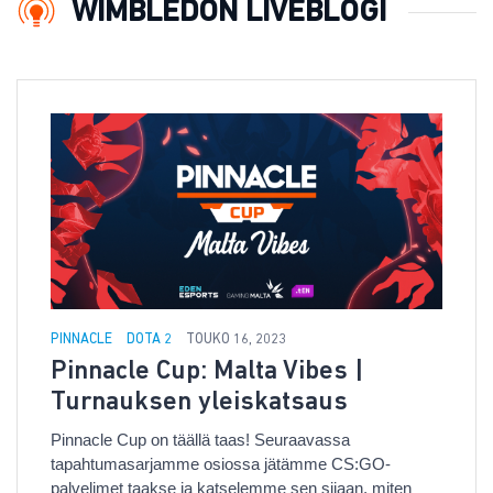
WIMBLEDON LIVEBLOGI
PINNACLE
DOTA 2
TOUKO 16, 2023
Pinnacle Cup: Malta Vibes |
Turnauksen yleiskatsaus
Pinnacle Cup on täällä taas! Seuraavassa
tapahtumasarjamme osiossa jätämme CS:GO-
palvelimet taakse ja katselemme sen sijaan, miten