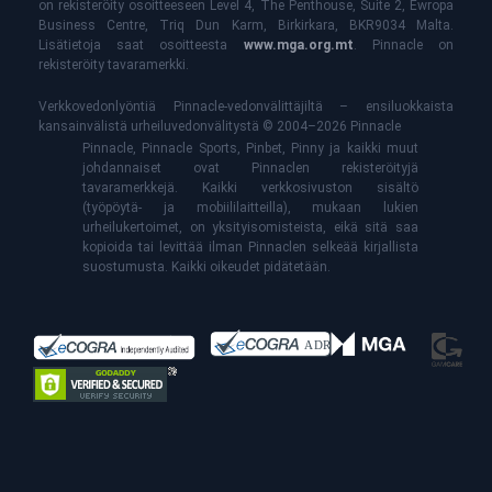
on rekisteröity osoitteeseen Level 4, The Penthouse, Suite 2, Ewropa
Business Centre, Triq Dun Karm, Birkirkara, BKR9034 Malta.
Lisätietoja saat osoitteesta
www.mga.org.mt
. Pinnacle on
rekisteröity tavaramerkki.
Verkkovedonlyöntiä Pinnacle-vedonvälittäjiltä – ensiluokkaista
kansainvälistä urheiluvedonvälitystä © 2004–2026 Pinnacle
Pinnacle, Pinnacle Sports, Pinbet, Pinny ja kaikki muut
johdannaiset ovat Pinnaclen rekisteröityjä
tavaramerkkejä. Kaikki verkkosivuston sisältö
(työpöytä- ja mobiililaitteilla), mukaan lukien
urheilukertoimet, on yksityisomisteista, eikä sitä saa
kopioida tai levittää ilman Pinnaclen selkeää kirjallista
suostumusta. Kaikki oikeudet pidätetään.