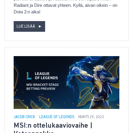
Radiant ja Dire ottavat yhteen. Kyllä, aivan oikein – on
Dota 2:n aika!
LUE LISÄÄ
►
JACOB CRICK
LEAGUE OF LEGENDS
HUHTI 29, 2023
MSI:n ottelukaaviovaihe |