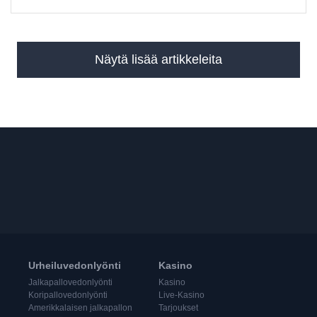
Näytä lisää artikkeleita
Urheiluvedonlyönti
Kasino
Jalkapallovedonlyönti
Kasino
Koripallovedonlyönti
Live-Kasino
Amerikkalaisen jalkapallon
Tarjoukset