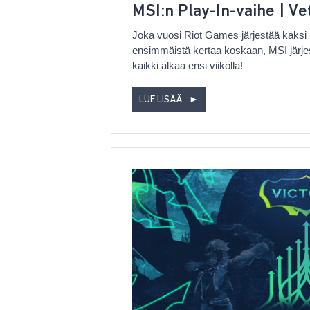
MSI:n Play-In-vaihe | V
Joka vuosi Riot Games järjestää kaksi 
ensimmäistä kertaa koskaan, MSI järjes
kaikki alkaa ensi viikolla!
LUE LISÄÄ
►