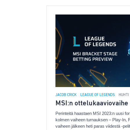
JACOB CRICK
LEAGUE OF LEGENDS
HUHTI 
MSI:n ottelukaaviovaihe
Perinteitä haastaen MSI 2023:n uusi f
kolmen vaiheen turnauksen – Play-In, R
vaiheen jälkeen heti paras viidestä -pel