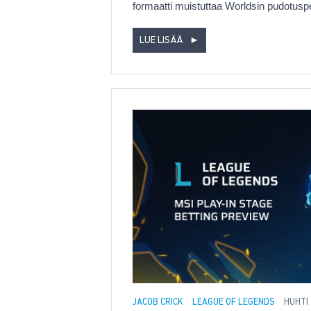
formaatti muistuttaa Worldsin pudotusp
LUE LISÄÄ
►
JACOB CRICK
LEAGUE OF LEGENDS
HUHTI 