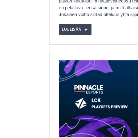
paikan kaksoiseliminaatiovaiheessa (eli
on pelattava tiensä sinne, ja mitä alhai
Jokainen voitto siirtää otteluun yhtä si
LUE LISÄÄ
►