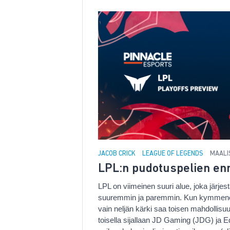
JACOB CRICK
LEAGUE OF LEGENDS
MAALIS
LPL:n pudotuspelien e
LPL on viimeinen suuri alue, joka järje
suuremmin ja paremmin. Kun kymmenen t
vain neljän kärki saa toisen mahdollis
toisella sijallaan JD Gaming (JDG) ja