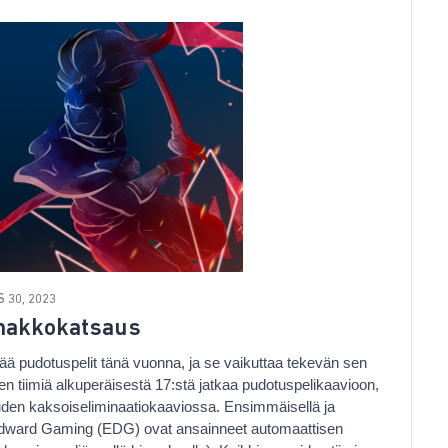
 30, 2023
nnakkokatsaus
stää pudotuspelit tänä vuonna, ja se vaikuttaa tekevän sen
iimiä alkuperäisestä 17:stä jatkaa pudotuspelikaavioon,
uuden kaksoiseliminaatiokaaviossa. Ensimmäisellä ja
 Edward Gaming (EDG) ovat ansainneet automaattisen