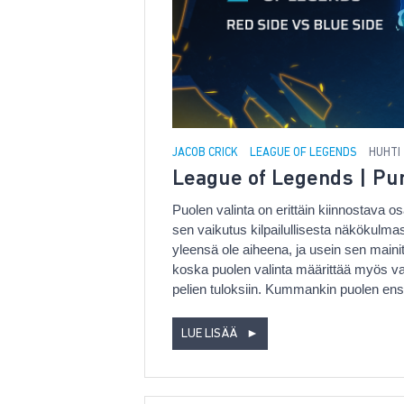
JACOB CRICK
LEAGUE OF LEGENDS
HUHTI 
League of Legends | Pun
Puolen valinta on erittäin kiinnostava 
sen vaikutus kilpailullisesta näkökulmas
yleensä ole aiheena, ja usein sen mainits
koska puolen valinta määrittää myös vali
pelien tuloksiin. Kummankin puolen ensi
LUE LISÄÄ
►