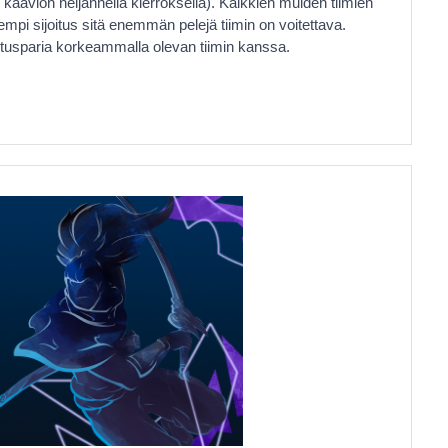
 kaavion neljännellä kierroksella). Kaikkien muiden tiimien
sempi sijoitus sitä enemmän pelejä tiimin on voitettava.
joitusparia korkeammalla olevan tiimin kanssa.