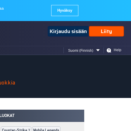
Kirjaudu sisään
Liity
Help
Suomi (Finnish)
luokkia
LUOKAT
Counter-Strike 2
Mobile Legends