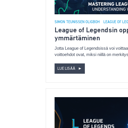
SIMON TEUNISSEN OLIGBOH
LEAGUE OF L
League of Legendsin opp
ymmärtäminen
Jotta League of Legendsissä voi voittaa,
voittoehdot ovat, miksi niillä on merkityst
LUE LISÄÄ
►