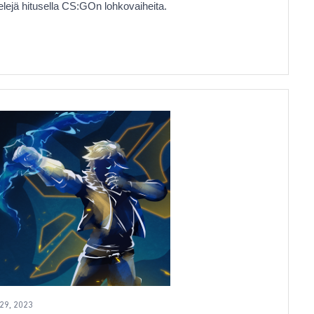
elejä hitusella CS:GOn lohkovaiheita.
29, 2023