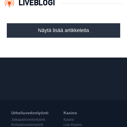
LIVEBLOGI
Näytä lisää artikkeleita
Urheiluvedonlyönti
Kasino
Jalkapallovedonlyönti
Kasino
Koripallovedonlyönti
Live-Kasino