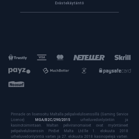
Evästekäytäntö
Pinnacle on lisensoitu Maltalla pelipalvelulisenssillä (Gaming Service
Licence)
MGA/B2C/290/2015
urheiluvedonlyöntiin ja
kasinotoimintaan. Maltan peliviranomaiset ovat myöntäneet
pelipalvelulisenssin PinBet Malta Ltd:lle 1. elokuuta 2018
urheiluvedonlyöntiä varten ja 27.
elokuuta 2018 kasinopelejä varten.