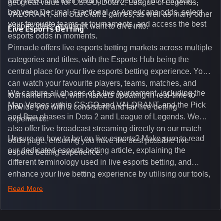
they need to fit their betting knowledge. You can pick
get great value for CS:GO, Dota 2, League of Legends,
between Decimal, Fractional, or Americans odds, select
VALORANT, and StarCraft 2 games, as well as many other
your favourite teams or tournaments, and access the best
esports titles you might want to dive into.
Live Esports Betting
esports odds in moments.
Pinnacle offers live esports betting markets across multiple
categories and titles, with the Esports Hub being the
central place for your live esports betting experience. You
can watch your favourite players, teams, matches, and
We capture all phases of a live tournament, including the
tournaments live, with markets updating in real-time to
Map Vetoes within CS:GO and VALORANT, and the Pick
provide you with a consistent and fair live betting
and Ban phases in Dota 2 and League of Legends. We
experience.
also offer live broadcast streaming directly on our match
Unsure on how to bet on live esports? Make sure to read
odds page, ensuring you have the best possible live
our dedicated esports betting article, explaining the
esports betting experience.
different terminology used in live esports betting, and
enhance your live betting experience by utilising our tools,
such as integrated live broadcasts, match and round
Read More
tickers, and our dedicated esports blog, which offers
unique insights on the latest esports events.