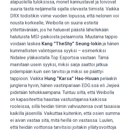
alapuolella tuloksissa, monet kannustavat ja toivovat
suuria tästä neljännellä sijalla olevasta tiimistä. Vaikka
DRX todistikin viime vuoden lopussa, että nelonen voi
nousta korkealle, Weibolla on suuria esteitä
ylitettävänään, jos he haluavat päästä lähellekään
halutuista MSI-paikoista pelaamista. Muutama tappio
voidaan laskea
Kang ”TheShy” Seung-lokin
ja hänen
kummallisten valintojensa syyksi – esimerkiksi
Nidalee yläkaistalla Top Esportsia vastaan. Tämä
mainitaan usein syyksi, miksi sarja saattoi jatkua
pidempään kuin sen tarvitsi ja miksi se päättyi
tappioon. Vaikka
Hung ”Karsa” Hao-Hsuan
pelaakin
jungleria hyvin, hänen vastinpariaan EDG:ssä eli Jiejieä
pidetään tehokkaampana. Tuntuu siltä, että Weibolla
on kapasiteettia haastaa vastustajansa kaikissa
rooleissa, sillä heidän tiimin vahvuutensa ovat tasaisia
kaikilla jäsenillä. Vaikuttaa kuitenkin, että osien summa
ei aivan vastaa sitä, mitä heillä on vastassa. Luulen,
että heidän voittonsa tarvitsisi joitakin yllätysvoittoja.