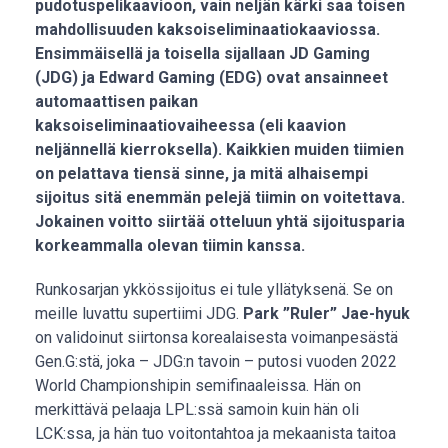
pudotuspelikaavioon, vain neljän kärki saa toisen
mahdollisuuden kaksoiseliminaatiokaaviossa.
Ensimmäisellä ja toisella sijallaan JD Gaming
(JDG) ja Edward Gaming (EDG) ovat ansainneet
automaattisen paikan
kaksoiseliminaatiovaiheessa (eli kaavion
neljännellä kierroksella). Kaikkien muiden tiimien
on pelattava tiensä sinne, ja mitä alhaisempi
sijoitus sitä enemmän pelejä tiimin on voitettava.
Jokainen voitto siirtää otteluun yhtä sijoitusparia
korkeammalla olevan tiimin kanssa.
Runkosarjan ykkössijoitus ei tule yllätyksenä. Se on
meille luvattu supertiimi JDG.
Park ”Ruler” Jae-hyuk
on validoinut siirtonsa korealaisesta voimanpesästä
Gen.G:stä, joka – JDG:n tavoin – putosi vuoden 2022
World Championshipin semifinaaleissa. Hän on
merkittävä pelaaja LPL:ssä samoin kuin hän oli
LCK:ssa, ja hän tuo voitontahtoa ja mekaanista taitoa