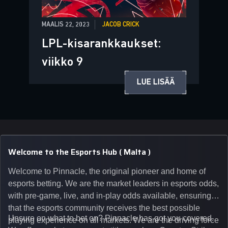
MAALIS 22, 2023
JACOB CRICK
LPL-kisarankkaukset:
viikko 9
LUE LISÄÄ
Welcome to the Esports Hub ( Malta )
Welcome to Pinnacle, the original pioneer and home of
esports betting. We are the market leaders in esports odds,
with pre-game, live, and in-play odds available, ensuring
that the esports community receives the best possible
Unsure on what to bet on? Pinnacle has got you covered.
playing experience on all markets. We are the driving force