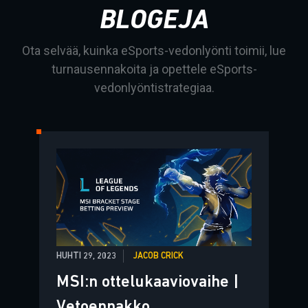
BLOGEJA
Ota selvää, kuinka eSports-vedonlyönti toimii, lue
turnausennakoita ja opettele eSports-
vedonlyöntistrategiaa.
HUHTI 29, 2023
JACOB CRICK
MSI:n ottelukaaviovaihe |
Vetoennakko