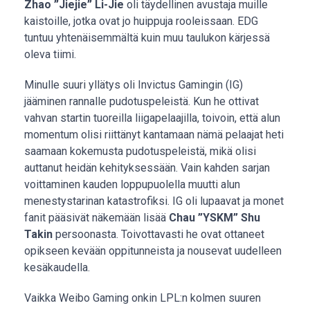
Zhao ”Jiejie” Li-Jie
oli täydellinen avustaja muille
kaistoille, jotka ovat jo huippuja rooleissaan. EDG
tuntuu yhtenäisemmältä kuin muu taulukon kärjessä
oleva tiimi.
Minulle suuri yllätys oli Invictus Gamingin (IG)
jääminen rannalle pudotuspeleistä. Kun he ottivat
vahvan startin tuoreilla liigapelaajilla, toivoin, että alun
momentum olisi riittänyt kantamaan nämä pelaajat heti
saamaan kokemusta pudotuspeleistä, mikä olisi
auttanut heidän kehityksessään. Vain kahden sarjan
voittaminen kauden loppupuolella muutti alun
menestystarinan katastrofiksi. IG oli lupaavat ja monet
fanit pääsivät näkemään lisää
Chau ”YSKM” Shu
Takin
persoonasta. Toivottavasti he ovat ottaneet
opikseen kevään oppitunneista ja nousevat uudelleen
kesäkaudella.
Vaikka Weibo Gaming onkin LPL:n kolmen suuren