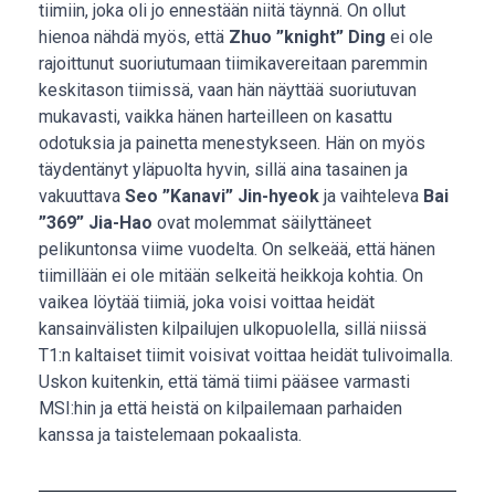
tiimiin, joka oli jo ennestään niitä täynnä. On ollut
hienoa nähdä myös, että
Zhuo ”knight” Ding
ei ole
rajoittunut suoriutumaan tiimikavereitaan paremmin
keskitason tiimissä, vaan hän näyttää suoriutuvan
mukavasti, vaikka hänen harteilleen on kasattu
odotuksia ja painetta menestykseen. Hän on myös
täydentänyt yläpuolta hyvin, sillä aina tasainen ja
vakuuttava
Seo ”Kanavi” Jin-hyeok
ja vaihteleva
Bai
”369” Jia-Hao
ovat molemmat säilyttäneet
pelikuntonsa viime vuodelta. On selkeää, että hänen
tiimillään ei ole mitään selkeitä heikkoja kohtia. On
vaikea löytää tiimiä, joka voisi voittaa heidät
kansainvälisten kilpailujen ulkopuolella, sillä niissä
T1:n kaltaiset tiimit voisivat voittaa heidät tulivoimalla.
Uskon kuitenkin, että tämä tiimi pääsee varmasti
MSI:hin ja että heistä on kilpailemaan parhaiden
kanssa ja taistelemaan pokaalista.