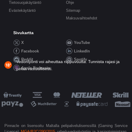
Tietosuojakäytäntö
Ohje
Evästekäytäntö
Sitemap
Maksuvaihtoehdot
Sivukartta
X
YouTube
Facebook
LinkedIn
Reddit
Spotify
Vedonlyönti voi aiheuttaa riippuvuutta. Tunnista rajasi ja
Apple Podcasts
pelaa vastuullisesti.
Pinnacle on lisensoitu Maltalla pelipalvelulisenssillä (Gaming Service
Licence)
MGA/B2C/290/2015
urheiluvedonlyöntiin ja kasinotoimintaan.