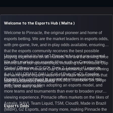
Welcome to the Esports Hub ( Malta )
Welcome to Pinnacle, the original pioneer and home of
esports betting. We are the market leaders in esports odds,
with pre-game, live, and in-play odds available, ensuring
that the esports community receives the best possible
Unsure on what to bet on? Pinnacle has got you covered.
playing experience on all markets. We are the driving force
We offer markets on esports titles such as Counter-Strike:
behind all of our sponsorships, including the Pinnacle Cup
Global Offensive (CS:GO), Dota 2, League of Legends
series and the Pinnacle Cup Championship, whilst offering
(LoL), VALORANT (VAL), Call of Duty (CoD), Freefire,
the same great esports odds on all major tournaments that
Esports has continued to expand at an exceptional rate,
Mobile Legends: Bang Bang (MLBB), Rainbow Six Siege
take place around the world.
with more gaming titles adopting an esports model, and
(R6), and many more.
more teams and tournaments than ever to broaden your
viewing experience. Pinnacle offers markets on the likes of
Astralis, NAVI, Team Liquid, TSM, Cloud9, Made in Brazil
Esports Odds
(MiBR), G2 Esports, and many more, making Pinnacle the