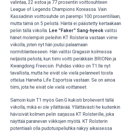
valintaa, 22 estoa ja 77 prosentin voittosuhteen
League of Legends Champions Koreassa. Vain
Kassadinin voittosuhde on parempi 100 prosentillaan,
mutta tämä on 5 pelistä. Häntä ei päästetty kertaakaan
peliin tällä viikolla.
Lee ”Faker” Sang-hyeok
valitsi
hänet molempiin peleihin KT Rolsteria vastaan viime
viikolla, joten nyt hän joutui palaamaan
normitilanteeseen. Hän valitsi Gragasin kolmessa
neljästä pelistä, kun tiimi voitti peräkkäin BRIONin ja
Kwangdong Freecsin. Puhdas viikko on T1:lle nyt
tavallista, mutta he eivät ole vielä pelanneet toista
ottelua Hanwha Life Esportsia vastaan. Se on ainoa
tiimi, jota he eivät ole vielä voittaneet.
Samoin kuin T1 myös Gen.G kukisti brolieverit tällä
viikolla, mikä ei ole yllättävää. Yllättävästi he kuitenkin
hävisivät kolmen pelin sarjassa KT Rolsterille, joka
näyttää paranevan viikkojen myötä. KT Rolsterin
potentiaali olla pudotuspeliuhka näkyy aikaisessa