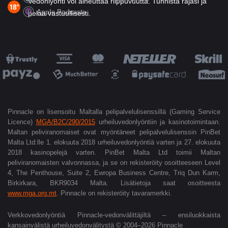
Vedonlyönti voi aiheuttaa riippuvuutta. Tunnista rajasi ja
Apple Podcasts
pelaa vastuullisesti.
Pinnacle on lisensoitu Maltalla pelipalvelulisenssillä (Gaming Service
Licence)
MGA/B2C/290/2015
urheiluvedonlyöntiin ja kasinotoimintaan.
Maltan peliviranomaiset ovat myöntäneet pelipalvelulisenssin PinBet
Malta Ltd:lle 1. elokuuta 2018 urheiluvedonlyöntiä varten ja 27.
elokuuta
2018 kasinopelejä varten. PinBet Malta Ltd toimii Maltan
peliviranomaisten valvonnassa, ja se on rekisteröity osoitteeseen Level
4, The Penthouse, Suite 2, Ewropa Business Centre, Triq Dun Karm,
Birkirkara, BKR9034 Malta. Lisätietoja saat osoitteesta
www.mga.org.mt
. Pinnacle on rekisteröity tavaramerkki.
Verkkovedonlyöntiä Pinnacle-vedonvälittäjiltä – ensiluokkaista
kansainvälistä urheiluvedonvälitystä © 2004–2026 Pinnacle