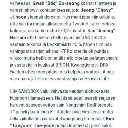
vaiheessa.
Gwak ”Bdd” Bo-seong
käänsi tilanteen ja
varasti show’n kohtaamisessa, jota
Jeong ”Chovy”
Ji-hoon
yleensä dominoi. Hän meni jopa niin pitkälle,
että hän toi metan ulkopuolelta Twisted Faten pelissä
kolme ja sai kuolematta 5/0/5-tilastot.
Kim ”Aiming”
Ha-ram
otti tilanteen haltuunsa Liiv SANDBOXia
vastaan tekemällä keskimäärin 40 % hänen tiiminsä
vahingosta sarjan aikana. KT Rolsterilla oli puhdas
viikko, mutta heillä on enää neljä ottelua pelattavanaan,
ja vastustajiin kuuluvat BRION, Kwangdong ja DRX.
Näiden otteluiden pitäisi olla helppoja voittoja. Ainoa
vaikeampi jäljellä oleva vastustaja on Hanwha Life.
Liiv SANDBOX valui vahvasta kauden aloituksesta
huonoon tilanteeseen. Neljässä edellisessä sarjassa
he ovat saaneet voiton vain Nongshim RedForcesta.
T1 ja nykykuntoinen KT Rolster ovat yksi asia, mutta
tällä viikolla he hävisivät Kwangdong Freecsille.
Kim
”Taeyoon” Tae-yoon
pelasi loistavasti pelin kaksi