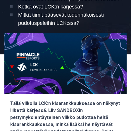
Ketkä ovat LCK:n kärjessä?
Mitkä tiimit pääsevät todennäköisesti
pudotuspeleihin LCK:ssa?
Tällä viikolla LCK:n kisarankkauksessa on näkynyt
liikettä kärjessä. Liiv SANDBOXin
pettymyksientäyteinen viikko pudottaa heitä
kisarankkauksessa, minkä lisäksi he näyttävät