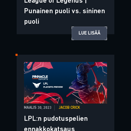
League of Legends |
Punainen puoli vs. sininen
puoli
LUE LISÄÄ
MAALIS 30, 2023
JACOB CRICK
LPL:n pudotuspelien
ennakkokatsaus