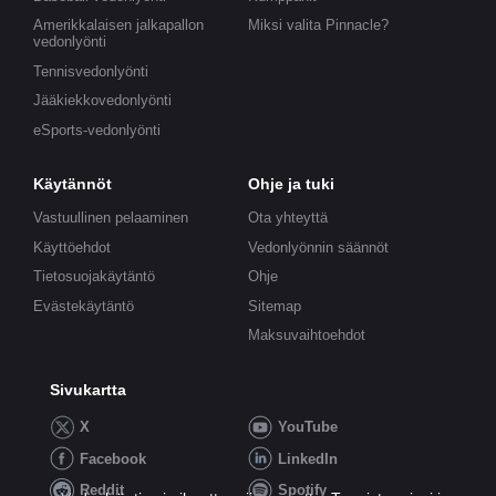
Amerikkalaisen jalkapallon
Miksi valita Pinnacle?
vedonlyönti
Tennisvedonlyönti
Jääkiekkovedonlyönti
eSports-vedonlyönti
Käytännöt
Ohje ja tuki
Vastuullinen pelaaminen
Ota yhteyttä
Käyttöehdot
Vedonlyönnin säännöt
Tietosuojakäytäntö
Ohje
Evästekäytäntö
Sitemap
Maksuvaihtoehdot
Sivukartta
X
YouTube
Facebook
LinkedIn
Reddit
Spotify