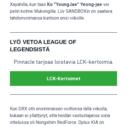
Xayahilla, kun taas
Ko ”YoungJae” Yeong-jae
vei
pelin kolme Wukongilla. Liiv SANDBOXin on saatava
tahdonvoimansa kuntoon ensi viikolle.
LYÖ VETOA LEAGUE OF
LEGENDSISTÄ
Pinnacle tarjoaa loistavia LCK-kertoimia.
LCK-Kertoimet
Kun DRX otti ensimmäisen voittonsa tällä viikolla,
kukaan ei yllättynyt, että heidän vastustajansa siinä
ottelussa oli Nongshim RedForce. Dplus KIA on