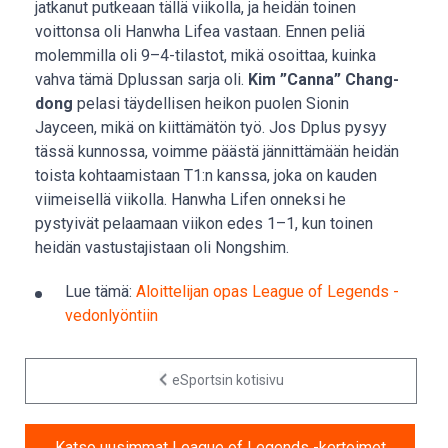
jatkanut putkeaan tällä viikolla, ja heidän toinen
voittonsa oli Hanwha Lifea vastaan. Ennen peliä
molemmilla oli 9–4-tilastot, mikä osoittaa, kuinka
vahva tämä Dplussan sarja oli.
Kim ”Canna” Chang-
dong
pelasi täydellisen heikon puolen Sionin
Jayceen, mikä on kiittämätön työ. Jos Dplus pysyy
tässä kunnossa, voimme päästä jännittämään heidän
toista kohtaamistaan T1:n kanssa, joka on kauden
viimeisellä viikolla. Hanwha Lifen onneksi he
pystyivät pelaamaan viikon edes 1–1, kun toinen
heidän vastustajistaan oli Nongshim.
Lue tämä:
Aloittelijan opas League of Legends -
vedonlyöntiin
eSportsin kotisivu
Katso uusimmat League of Legends -kertoimet