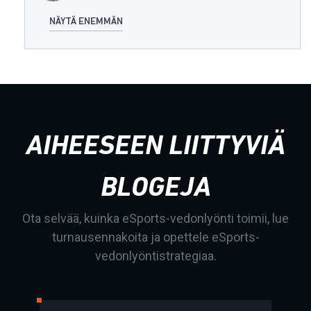
NÄYTÄ ENEMMÄN
AIHEESEEN LIITTYVIÄ
BLOGEJA
Ota selvää, kuinka eSports-vedonlyönti toimii, lue
turnausennakoita ja opettele eSports-
vedonlyöntistrategiaa.