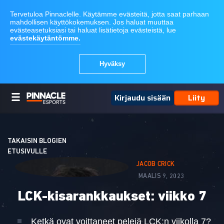
Kirjaudu sisään
Liity
TAKAISIN BLOGIEN
ETUSIVULLE
JACOB CRICK
MAALIS 9, 2023
LCK-kisarankkaukset: viikko 7
Ketkä ovat voittaneet pelejä LCK:n viikolla 7?