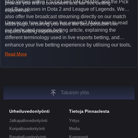
Map Vetoes within CS:GO and VALORANT, and the Pick
provide you with a consistent and fair live betting
and Ban phases in Dota 2 and League of Legends. We
experience.
also offer live broadcast streaming directly on our match
Unsure on how to bet on live esports? Make sure to read
odds page, ensuring you have the best possible live
our dedicated esports betting article, explaining the
esports betting experience.
different terminology used in live esports betting, and
enhance your live betting experience by utilising our tools,
such as integrated live broadcasts, match and round
Read More
tickers, and our dedicated esports blog, which offers
unique insights on the latest esports events.
Takaisin ylös
Urheiluvedonlyönti
Tietoja Pinnaclesta
Jalkapallovedonlyönti
Yritys
Koripallovedonlyönti
Media
Baseball-vedonlyönti
Kumppanit