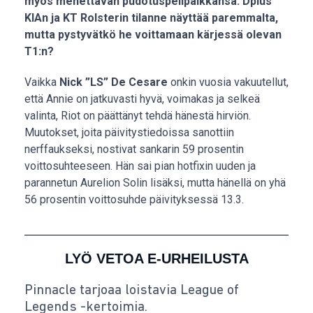
myös menettävän pudotuspelipaikkansa. Dplus
KIAn ja KT Rolsterin tilanne näyttää paremmalta,
mutta pystyvätkö he voittamaan kärjessä olevan
T1:n?
Vaikka
Nick ”LS” De Cesare
onkin vuosia vakuutellut,
että Annie on jatkuvasti hyvä, voimakas ja selkeä
valinta, Riot on päättänyt tehdä hänestä hirviön.
Muutokset, joita päivitystiedoissa sanottiin
nerffaukseksi, nostivat sankarin 59 prosentin
voittosuhteeseen. Hän sai pian hotfixin uuden ja
parannetun Aurelion Solin lisäksi, mutta hänellä on yhä
56 prosentin voittosuhde päivityksessä 13.3.
LYÖ VETOA E-URHEILUSTA
Pinnacle tarjoaa loistavia League of
Legends -kertoimia.