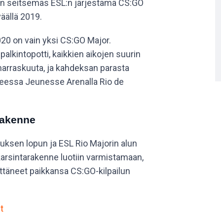
 on seitsemäs ESL:n järjestämä CS:GO
äällä 2019.
020 on vain yksi CS:GO Major.
alkintopotti, kaikkien aikojen suurin
marraskuuta, ja kahdeksan parasta
eessa Jeunesse Arenalla Rio de
rakenne
uksen lopun ja ESL Rio Majorin alun
i karsintarakenne luotiin varmistamaan,
yttäneet paikkansa CS:GO-kilpailun
t