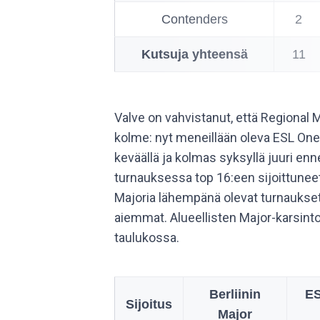
Contenders
2
Kutsuja yhteensä
11
Valve on vahvistanut, että Regional 
kolme: nyt meneillään oleva ESL On
keväällä ja kolmas syksyllä juuri enn
turnauksessa top 16:een sijoittuneet
Majoria lähempänä olevat turnaukse
aiemmat. Alueellisten Major-karsin
taulukossa.
Berliinin
ES
Sijoitus
Major