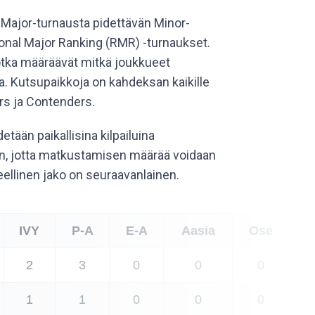
 Major-turnausta pidettävän Minor-
ional Major Ranking (RMR) -turnaukset.
otka määräävät mitkä joukkueet
a. Kutsupaikkoja on kahdeksan kaikille
rs ja Contenders.
etään paikallisina kilpailuina
an, jotta matkustamisen määrää voidaan
eellinen jako on seuraavanlainen.
IVY
P-A
E-A
Aasia
Ose
2
3
0
0
0
1
1
0
0
0