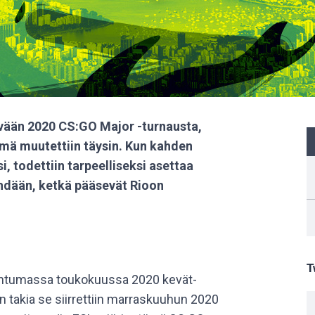
vään 2020 CS:GO Major -turnausta,
mä muutettiin täysin. Kun kahden
i, todettiin tarpeelliseksi asettaa
nähdään, ketkä pääsevät Rioon
T
apahtumassa toukokuussa 2020 kevät-
takia se siirrettiin marraskuuhun 2020