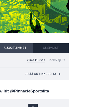
SUOSITUIMMAT
UUSIMMAT
Viime kuussa
Koko ajalta
LISÄÄ ARTIKKELEITA
►
wiitit @PinnacleSportsilta