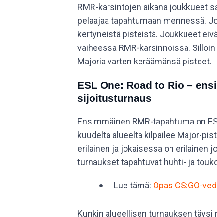
RMR-karsintojen aikana joukkueet s
10
300
pelaajaa tapahtumaan mennessä. J
kertyneistä pisteistä. Joukkueet eiv
11
300
vaiheessa RMR-karsinnoissa. Silloin
Majoria varten keräämänsä pisteet.
12
300
ESL One: Road to Rio – ens
13
300
sijoitusturnaus
14
300
Ensimmäinen RMR-tapahtuma on ESL 
kuudelta alueelta kilpailee Major-pi
15
300
erilainen ja jokaisessa on erilainen j
16
300
turnaukset tapahtuvat huhti- ja tou
Lue tämä:
Opas CS:GO-vedo
Kunkin alueellisen turnauksen täysi 