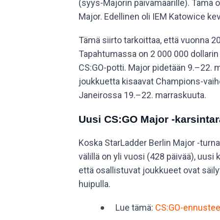
(syys-Majorin päivämäärille). Tämä
Major. Edellinen oli IEM Katowice kev
Tämä siirto tarkoittaa, että vuonna 2
Tapahtumassa on 2 000 000 dollarin p
CS:GO-potti. Major pidetään 9.–22. 
joukkuetta kisaavat Champions-vaih
Janeirossa 19.–22. marraskuuta.
Uusi CS:GO Major -karsinta
Koska StarLadder Berlin Major -turna
välillä on yli vuosi (428 päivää), uus
että osallistuvat joukkueet ovat säil
huipulla.
Lue tämä:
CS:GO-ennustee