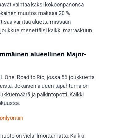
aavat vaihtaa kaksi kokoonpanonsa
700
875
1 094
okainen muutos maksaa 20 %
ät saa vaihtaa aluetta missään
600
750
938
 joukkue menettäisi kaikki marraskuun
500
625
781
immäinen alueellinen Major-
400
500
625
300
375
469
One: Road to Rio, jossa 56 joukkuetta
steistä. Jokaisen alueen tapahtuma on
200
250
313
oukkuemäärä ja palkintopotti. Kaikki
100
120
156
kokuussa.
nlyöntiin
muoto on vielä ilmoittamatta. Kaikki