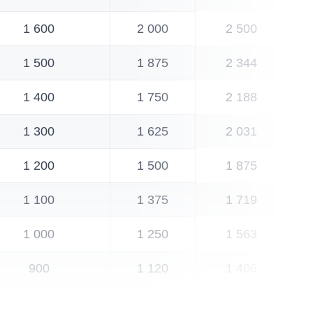
1 600
2 000
2 500
1 500
1 875
2 344
1 400
1 750
2 188
1 300
1 625
2 031
1 200
1 500
1 875
1 100
1 375
1 719
1 000
1 250
1 563
900
1 120
1 406
800
1 000
1 250