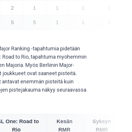
2
1
1
1
1
5
5
1
1
1
Major Ranking -tapahtumia pidetään
e: Road to Rio, tapahtuma myöhemmin
en Majoria. Myös Berliinin Major-
 joukkueet ovat saaneet pisteitä.
t antavat enemmän pisteitä kuin
tojen pistejakauma näkyy seuraavassa
L One: Road to
Kesän
Syksyn
Rio
RMR
RMR