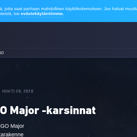
NO
HUHTI 28, 2020
GO Major -karsinnat
:GO Major
tarakenne