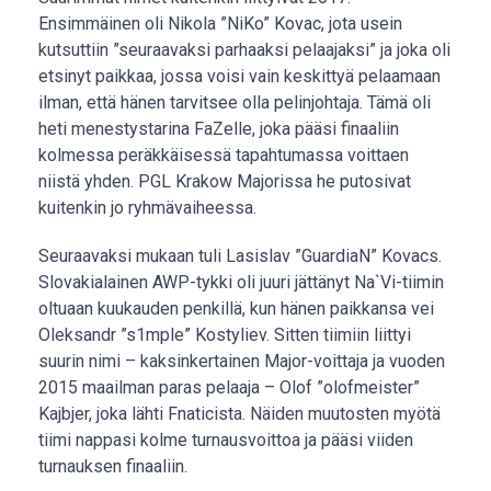
Ensimmäinen oli Nikola ”NiKo” Kovac, jota usein
kutsuttiin ”seuraavaksi parhaaksi pelaajaksi” ja joka oli
etsinyt paikkaa, jossa voisi vain keskittyä pelaamaan
ilman, että hänen tarvitsee olla pelinjohtaja. Tämä oli
heti menestystarina FaZelle, joka pääsi finaaliin
kolmessa peräkkäisessä tapahtumassa voittaen
niistä yhden. PGL Krakow Majorissa he putosivat
kuitenkin jo ryhmävaiheessa.
Seuraavaksi mukaan tuli Lasislav ”GuardiaN” Kovacs.
Slovakialainen AWP-tykki oli juuri jättänyt Na`Vi-tiimin
oltuaan kuukauden penkillä, kun hänen paikkansa vei
Oleksandr ”s1mple” Kostyliev. Sitten tiimiin liittyi
suurin nimi – kaksinkertainen Major-voittaja ja vuoden
2015 maailman paras pelaaja – Olof ”olofmeister”
Kajbjer, joka lähti Fnaticista. Näiden muutosten myötä
tiimi nappasi kolme turnausvoittoa ja pääsi viiden
turnauksen finaaliin.