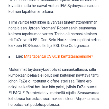
kivistä, mutta he saivat voiton IEM Sydneyssä näiden
kolmen tapahtuman aikana.
Tiimi vaihtoi taktiikkaa ja värväsi tuntemattomamman
norjalaisen Jørgen ”cromen” Robertsenin seuraavaa
kolmea tapahtumaa varten. Tarina oli samankaltainen,
eli FaZe voitti ESL One Belo Horizonten ja pääsi neljän
kärkeen ECS-kaudella 5 ja ESL One Colognessa.
Lue:
Mitä tapahtui CS:GO:n karttatasapainolle?
Molemmat täydennykset olivat samankaltaisia, sillä
kumpikaan pelaaja ei ollut sen kaltainen näyttävä tähti,
johon FaZe oli tottunut olofmeisterissa. Tämä ero
näkyi selkeästi heti kun hän palsi, jolloin FaZe putosi
ELEAGUE Premieristä viimeisellä sijalla. Seuraavassa
kahdessa turnauksessa, mukaan lukien Major-turnaus,
he putosivat pudotuspeleissä.