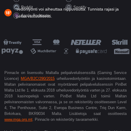
Reddit
Spotify
Vedonlyönti voi aiheuttaa riippuvuutta. Tunnista rajasi ja
Apple Podcasts
pelaa vastuullisesti.
Pinnacle on lisensoitu Maltalla pelipalvelulisenssillä (Gaming Service
Licence)
MGA/B2C/290/2015
urheiluvedonlyöntiin ja kasinotoimintaan.
Maltan peliviranomaiset ovat myöntäneet pelipalvelulisenssin PinBet
Malta Ltd:lle 1. elokuuta 2018 urheiluvedonlyöntiä varten ja 27.
elokuuta
2018 kasinopelejä varten. PinBet Malta Ltd toimii Maltan
peliviranomaisten valvonnassa, ja se on rekisteröity osoitteeseen Level
4, The Penthouse, Suite 2, Ewropa Business Centre, Triq Dun Karm,
Birkirkara, BKR9034 Malta. Lisätietoja saat osoitteesta
www.mga.org.mt
. Pinnacle on rekisteröity tavaramerkki.