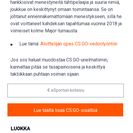
hankkisivat menestyneitä tähtipelaajia ja suuria nimiä,
joukkue on keskittynyt omaan toimintaansa. Se on
johtanut ennennäkemättömään menestykseen, sillä he
ovat voittaneet kahdeksan tapahtumaa vuonna 2018 ja
viimeiset kolme Major-turnausta.
Lue tämä:
Aloittelijan opas CS:GO-vedonlyöntiin
Jos siis haluat muodostaa CS:GO-unelmatiimin,
kannattaa pitää se tasapainoisena ja keskittyä
taktiikkaan puhtaan voiman sijaan.
eSportsin kotisivu
Lue täältä lisää CS:GO-sisältöä
LUOKKA