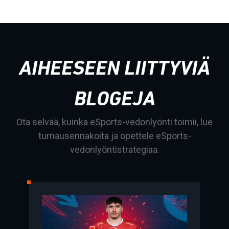
AIHEESEEN LIITTYVIÄ
BLOGEJA
Ota selvää, kuinka eSports-vedonlyönti toimii, lue
turnausennakoita ja opettele eSports-
vedonlyöntistrategiaa.