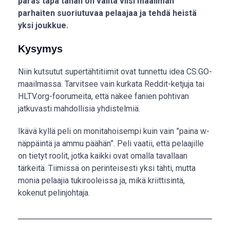
paras tapa tähän on valita viisi maailman
parhaiten suoriutuvaa pelaajaa ja tehdä heistä
yksi joukkue.
Kysymys
Niin kutsutut supertähtitiimit ovat tunnettu idea CS:GO-
maailmassa. Tarvitsee vain kurkata Reddit-ketjuja tai
HLTV.org-foorumeita, että näkee fanien pohtivan
jatkuvasti mahdollisia yhdistelmiä.
Ikävä kyllä peli on monitahoisempi kuin vain ”paina w-
näppäintä ja ammu päähän”. Peli vaatii, että pelaajille
on tietyt roolit, jotka kaikki ovat omalla tavallaan
tärkeitä. Tiimissä on perinteisesti yksi tähti, mutta
monia pelaajia tukirooleissa ja, mikä kriittisintä,
kokenut pelinjohtaja.