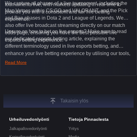
We capture all phases of a live tournament, including the
tournaments live, with markets updating in real-time to
Map Vetoes within CS:GO and VALORANT, and the Pick
provide you with a consistent and fair live betting
and Ban phases in Dota 2 and League of Legends. We
experience.
also offer live broadcast streaming directly on our match
Unsure on how to bet on live esports? Make sure to read
odds page, ensuring you have the best possible live
our dedicated esports betting article, explaining the
esports betting experience.
different terminology used in live esports betting, and
enhance your live betting experience by utilising our tools,
such as integrated live broadcasts, match and round
Read More
tickers, and our dedicated esports blog, which offers
unique insights on the latest esports events.
Takaisin ylös
Urheiluvedonlyönti
Tietoja Pinnaclesta
Jalkapallovedonlyönti
Yritys
Koripallovedonlyönti
Media