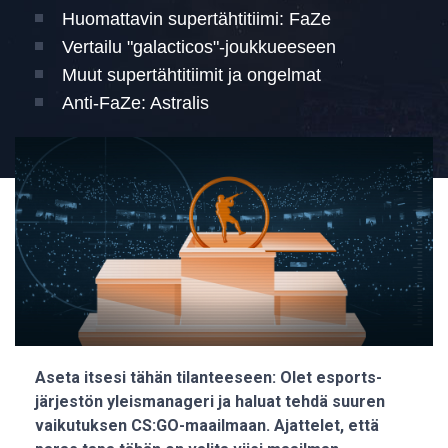
Huomattavin supertähtitiimi: FaZe
Vertailu "galacticos"-joukkueeseen
Muut supertähtitiimit ja ongelmat
Anti-FaZe: Astralis
Aseta itsesi tähän tilanteeseen: Olet esports-
järjestön yleismanageri ja haluat tehdä suuren
vaikutuksen CS:GO-maailmaan. Ajattelet, että