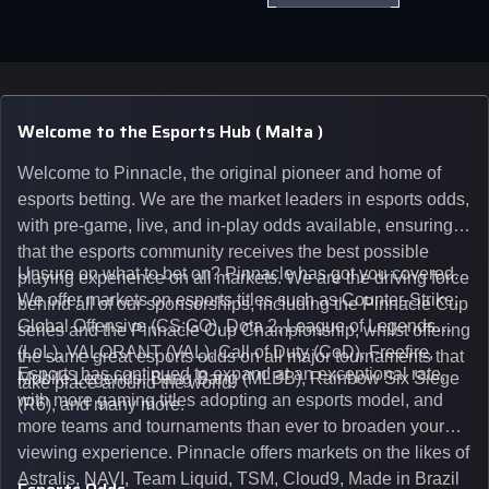
Welcome to the Esports Hub ( Malta )
Welcome to Pinnacle, the original pioneer and home of
esports betting. We are the market leaders in esports odds,
with pre-game, live, and in-play odds available, ensuring
that the esports community receives the best possible
Unsure on what to bet on? Pinnacle has got you covered.
playing experience on all markets. We are the driving force
We offer markets on esports titles such as Counter-Strike:
behind all of our sponsorships, including the Pinnacle Cup
Global Offensive (CS:GO), Dota 2, League of Legends
series and the Pinnacle Cup Championship, whilst offering
(LoL), VALORANT (VAL), Call of Duty (CoD), Freefire,
the same great esports odds on all major tournaments that
Esports has continued to expand at an exceptional rate,
Mobile Legends: Bang Bang (MLBB), Rainbow Six Siege
take place around the world.
with more gaming titles adopting an esports model, and
(R6), and many more.
more teams and tournaments than ever to broaden your
viewing experience. Pinnacle offers markets on the likes of
Astralis, NAVI, Team Liquid, TSM, Cloud9, Made in Brazil