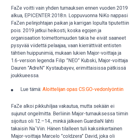
FaZe voitti vain yhden turnauksen ennen vuoden 2019
alkua, EPICENTER 2018:n. Loppuvuonna NiKo nappasi
FaZen pelinjohtajan paikan ja karrigan lopulta tiputettiin
pois. 2019 jatkui heikosti, koska egojen ja
organisaation toimettomuuden takia he eivät saaneet
pysyvää viidettä pelaajaa, vaan kierrättivät entisten
tähtien huippunimiä, mukaan lukien Major-voittaja ja
1.6-version legenda Filip ”NEO” Kubski, Major-voittaja
Dauren ”AdreN” Kystaubayev, erimittaisissa pätkissä
joukkueessa.
Lue tämä:
Aloittelijan opas CS:GO-vedonlyöntiin
FaZe alkoi pikkuhiljaa vakautua, mutta sekään ei
sujunut ongelmitta. Berliinin Major-turnauksessa tiimin
sijoitus oli 12.–14., minkä jälkeen GuardiaN lähti
takaisin Na`Viin. Hänen tilalleen tuli kaksinkertainen
Major-voittaja Marcelo ”coldzera” David, joka oli