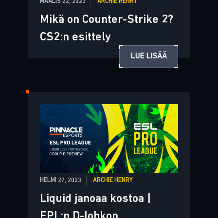
MAALIS 22, 2023
ARCHIE HENRY
Mikä on Counter-Strike 2?
CS2:n esittely
LUE LISÄÄ
HELMI 27, 2023
ARCHIE HENRY
Liquid janoaa kostoa |
EPL:n D-lohkon