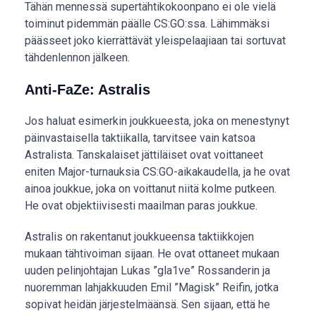
Tähän mennessä supertähtikokoonpano ei ole vielä
toiminut pidemmän päälle CS:GO:ssa. Lähimmäksi
päässeet joko kierrättävät yleispelaajiaan tai sortuvat
tähdenlennon jälkeen.
Anti-FaZe: Astralis
Jos haluat esimerkin joukkueesta, joka on menestynyt
päinvastaisella taktiikalla, tarvitsee vain katsoa
Astralista. Tanskalaiset jättiläiset ovat voittaneet
eniten Major-turnauksia CS:GO-aikakaudella, ja he ovat
ainoa joukkue, joka on voittanut niitä kolme putkeen.
He ovat objektiivisesti maailman paras joukkue.
Astralis on rakentanut joukkueensa taktiikkojen
mukaan tähtivoiman sijaan. He ovat ottaneet mukaan
uuden pelinjohtajan Lukas ”gla1ve” Rossanderin ja
nuoremman lahjakkuuden Emil ”Magisk” Reifin, jotka
sopivat heidän järjestelmäänsä. Sen sijaan, että he