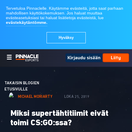
Kirjaudu sisään
Liity
TAKAISIN BLOGIEN
ETUSIVULLE
MICHAEL MORIARTY
LOKA 25, 2019
Miksi supertähtitiimit eivät
toimi CS:GO:ssa?