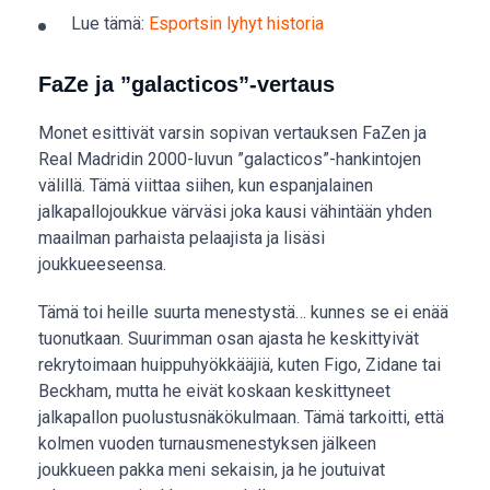
Lue tämä:
Esportsin lyhyt historia
FaZe ja ”galacticos”-vertaus
Monet esittivät varsin sopivan vertauksen FaZen ja
Real Madridin 2000-luvun ”galacticos”-hankintojen
välillä. Tämä viittaa siihen, kun espanjalainen
jalkapallojoukkue värväsi joka kausi vähintään yhden
maailman parhaista pelaajista ja lisäsi
joukkueeseensa.
Tämä toi heille suurta menestystä… kunnes se ei enää
tuonutkaan. Suurimman osan ajasta he keskittyivät
rekrytoimaan huippuhyökkääjiä, kuten Figo, Zidane tai
Beckham, mutta he eivät koskaan keskittyneet
jalkapallon puolustusnäkökulmaan. Tämä tarkoitti, että
kolmen vuoden turnausmenestyksen jälkeen
joukkueen pakka meni sekaisin, ja he joutuivat