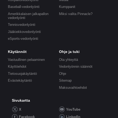
Baseball-vedonlyönti
Kumppanit
Amerikkalaisen jalkapallon
Miksi valita Pinnacle?
vedonlyönti
Tennisvedonlyönti
Jääkiekkovedonlyönti
eSports-vedonlyönti
Käytännöt
Ohje ja tuki
Vastuullinen pelaaminen
Ota yhteyttä
Käyttöehdot
Vedonlyönnin säännöt
Tietosuojakäytäntö
Ohje
Evästekäytäntö
Sitemap
Maksuvaihtoehdot
Sivukartta
X
YouTube
Facebook
LinkedIn