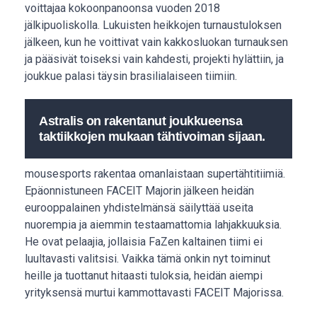
voittajaa kokoonpanoonsa vuoden 2018
jälkipuoliskolla. Lukuisten heikkojen turnaustuloksen
jälkeen, kun he voittivat vain kakkosluokan turnauksen
ja pääsivät toiseksi vain kahdesti, projekti hylättiin, ja
joukkue palasi täysin brasilialaiseen tiimiin.
Astralis on rakentanut joukkueensa
taktiikkojen mukaan tähtivoiman sijaan.
mousesports rakentaa omanlaistaan supertähtitiimiä.
Epäonnistuneen FACEIT Majorin jälkeen heidän
eurooppalainen yhdistelmänsä säilyttää useita
nuorempia ja aiemmin testaamattomia lahjakkuuksia.
He ovat pelaajia, jollaisia FaZen kaltainen tiimi ei
luultavasti valitsisi. Vaikka tämä onkin nyt toiminut
heille ja tuottanut hitaasti tuloksia, heidän aiempi
yrityksensä murtui kammottavasti FACEIT Majorissa.