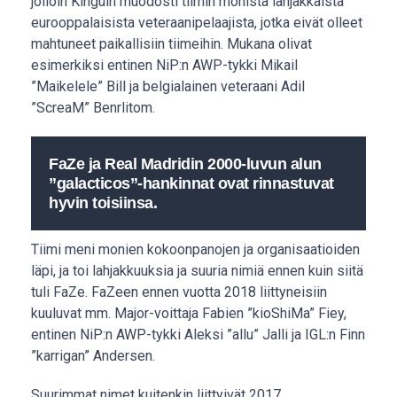
jolloin Kinguin muodosti tiimin monista lahjakkaista
eurooppalaisista veteraanipelaajista, jotka eivät olleet
mahtuneet paikallisiin tiimeihin. Mukana olivat
esimerkiksi entinen NiP:n AWP-tykki Mikail
”Maikelele” Bill ja belgialainen veteraani Adil
”ScreaM” Benrlitom.
FaZe ja Real Madridin 2000-luvun alun
”galacticos”-hankinnat ovat rinnastuvat
hyvin toisiinsa.
Tiimi meni monien kokoonpanojen ja organisaatioiden
läpi, ja toi lahjakkuuksia ja suuria nimiä ennen kuin siitä
tuli FaZe. FaZeen ennen vuotta 2018 liittyneisiin
kuuluvat mm. Major-voittaja Fabien ”kioShiMa” Fiey,
entinen NiP:n AWP-tykki Aleksi ”allu” Jalli ja IGL:n Finn
”karrigan” Andersen.
Suurimmat nimet kuitenkin liittyivät 2017.