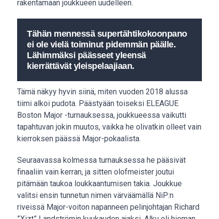
rakentamaan joukkueen uudelleen.
Tähän mennessä supertähtikokoonpano
ei ole vielä toiminut pidemmän päälle.
Lähimmäksi päässeet yleensä
kierrättävät yleispelaajiaan.
Tämä näkyy hyvin siinä, miten vuoden 2018 alussa
tiimi alkoi pudota. Päästyään toiseksi ELEAGUE
Boston Major -turnauksessa, joukkueessa vaikutti
tapahtuvan jokin muutos, vaikka he olivatkin olleet vain
kierroksen päässä Major-pokaalista.
Seuraavassa kolmessa turnauksessa he pääsivät
finaaliin vain kerran, ja sitten olofmeister joutui
pitämään taukoa loukkaantumisen takia. Joukkue
valitsi ensin tunnetun nimen värväämällä NiP:n
riveissä Major-voiton napanneen pelinjohtajan Richard
”Xizt” Landströmin kuukauden ajaksi. Alku oli hieman