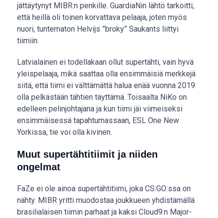
jättäytynyt MIBR:n penkille. GuardiaNin lähtö tarkoitti,
että heillä oli toinen korvattava pelaaja, joten myös
nuori, tuntematon Helvijs ”broky” Saukants liittyi
tiimiin.
Latvialainen ei todellakaan ollut supertähti, vain hyvä
yleispelaaja, mikä saattaa olla ensimmäisiä merkkejä
siitä, että tiimi ei välttämättä halua enää vuonna 2019
olla pelkästään tähtien täyttämä. Toisaalta NiKo on
edelleen pelinjohtajana ja kun tiimi jäi viimeiseksi
ensimmäisessä tapahtumassaan, ESL One New
Yorkissa, tie voi olla kivinen.
Muut supertähtitiimit ja niiden
ongelmat
FaZe ei ole ainoa supertähtitiimi, joka CS:GO:ssa on
nähty. MIBR yritti muodostaa joukkueen yhdistämällä
brasilialaisen tiimin parhaat ja kaksi Cloud9:n Major-