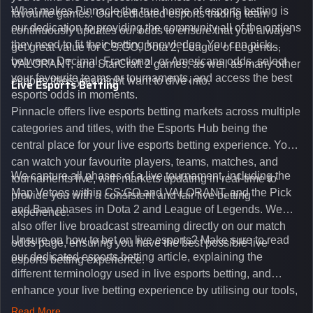
What makes Pinnacle the true home of esports betting is
favourite games. Our dedicated esports trading team
our dedication to providing the community all of the options
continuously updates our odds to ensure that you always
they need to fit their betting knowledge. You can pick
get great value for CS:GO, Dota 2, League of Legends,
between Decimal, Fractional, or Americans odds, select
VALORANT, and StarCraft 2 games, as well as many other
your favourite teams or tournaments, and access the best
esports titles you might want to dive into.
Live Esports Betting
esports odds in moments.
Pinnacle offers live esports betting markets across multiple
categories and titles, with the Esports Hub being the
central place for your live esports betting experience. You
can watch your favourite players, teams, matches, and
We capture all phases of a live tournament, including the
tournaments live, with markets updating in real-time to
Map Vetoes within CS:GO and VALORANT, and the Pick
provide you with a consistent and fair live betting
and Ban phases in Dota 2 and League of Legends. We
experience.
also offer live broadcast streaming directly on our match
Unsure on how to bet on live esports? Make sure to read
odds page, ensuring you have the best possible live
our dedicated esports betting article, explaining the
esports betting experience.
different terminology used in live esports betting, and
enhance your live betting experience by utilising our tools,
such as integrated live broadcasts, match and round
Read More