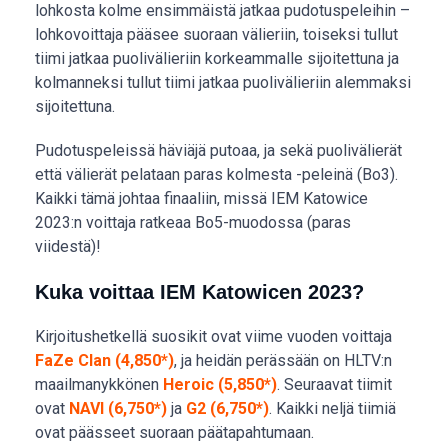
lohkosta kolme ensimmäistä jatkaa pudotuspeleihin –
lohkovoittaja pääsee suoraan välieriin, toiseksi tullut
tiimi jatkaa puolivälieriin korkeammalle sijoitettuna ja
kolmanneksi tullut tiimi jatkaa puolivälieriin alemmaksi
sijoitettuna.
Pudotuspeleissä häviäjä putoaa, ja sekä puolivälierät
että välierät pelataan paras kolmesta -peleinä (Bo3).
Kaikki tämä johtaa finaaliin, missä IEM Katowice
2023:n voittaja ratkeaa Bo5-muodossa (paras
viidestä)!
Kuka voittaa IEM Katowicen 2023?
Kirjoitushetkellä suosikit ovat viime vuoden voittaja
FaZe Clan (4,850*)
, ja heidän perässään on HLTV:n
maailmanykkönen
Heroic (5,850*)
. Seuraavat tiimit
ovat
NAVI (6,750*)
ja
G2 (6,750*)
. Kaikki neljä tiimiä
ovat päässeet suoraan päätapahtumaan.