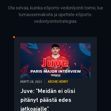
Ota selvää, kuinka eSports-vedonlyönti toimii, lue
turnausennakoita ja opettele eSports-
vedonlyöntistrategiaa.
HUHTI 28, 2023
ARCHIE HENRY
Juve: "Meidän ei olisi
pitänyt päästä edes
jatkoajalle"