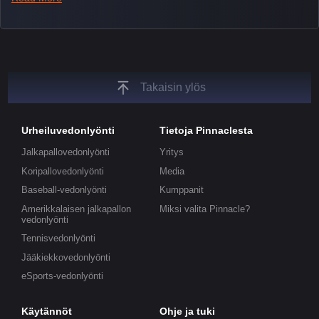
tickers, and our dedicated esports blog, which offers
unique insights on the latest esports events.
Takaisin ylös
Urheiluvedonlyönti
Tietoja Pinnaclesta
Jalkapallovedonlyönti
Yritys
Koripallovedonlyönti
Media
Baseball-vedonlyönti
Kumppanit
Amerikkalaisen jalkapallon
Miksi valita Pinnacle?
vedonlyönti
Tennisvedonlyönti
Jääkiekkovedonlyönti
eSports-vedonlyönti
Käytännöt
Ohje ja tuki