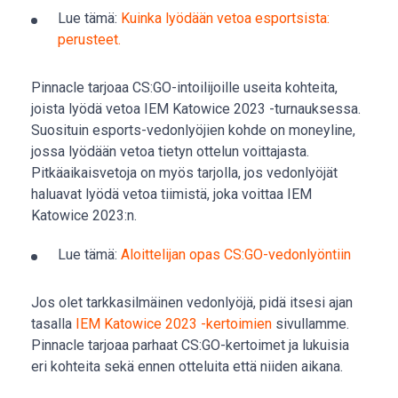
Lue tämä:
Kuinka lyödään vetoa esportsista:
perusteet.
Pinnacle tarjoaa CS:GO-intoilijoille useita kohteita,
joista lyödä vetoa IEM Katowice 2023 -turnauksessa.
Suosituin esports-vedonlyöjien kohde on moneyline,
jossa lyödään vetoa tietyn ottelun voittajasta.
Pitkäaikaisvetoja on myös tarjolla, jos vedonlyöjät
haluavat lyödä vetoa tiimistä, joka voittaa IEM
Katowice 2023:n.
Lue tämä:
Aloittelijan opas CS:GO-vedonlyöntiin
Jos olet tarkkasilmäinen vedonlyöjä, pidä itsesi ajan
tasalla
IEM Katowice 2023 -kertoimien
sivullamme.
Pinnacle tarjoaa parhaat CS:GO-kertoimet ja lukuisia
eri kohteita sekä ennen otteluita että niiden aikana.