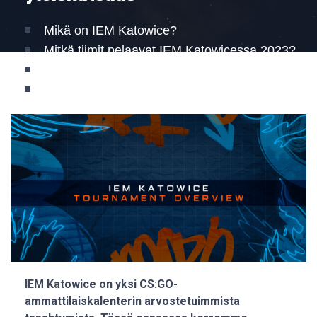
Mikä on IEM Katowice?
Mitkä tiimit pelaavat IEM Katowicessa 2023?
Kuka voittaa IEM Katowicen 2023?
Miten lyödä vetoa IEM Katowicesta 2023?
IEM Katowice on yksi CS:GO-
ammattilaiskalenterin arvostetuimmista