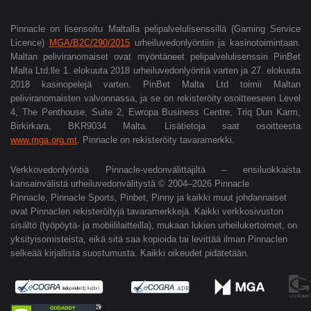
Pinnacle on lisensoitu Maltalla pelipalvelulisenssillä (Gaming Service
Licence)
MGA/B2C/290/2015
urheiluvedonlyöntiin ja kasinotoimintaan.
Maltan peliviranomaiset ovat myöntäneet pelipalvelulisenssin PinBet
Malta Ltd:lle 1. elokuuta 2018 urheiluvedonlyöntiä varten ja 27.
elokuuta
2018 kasinopelejä varten. PinBet Malta Ltd toimii Maltan
peliviranomaisten valvonnassa, ja se on rekisteröity osoitteeseen Level
4, The Penthouse, Suite 2, Ewropa Business Centre, Triq Dun Karm,
Birkirkara, BKR9034 Malta. Lisätietoja saat osoitteesta
www.mga.org.mt
. Pinnacle on rekisteröity tavaramerkki.
Verkkovedonlyöntiä Pinnacle-vedonvälittäjiltä – ensiluokkaista
kansainvälistä urheiluvedonvälitystä © 2004–2026 Pinnacle
Pinnacle, Pinnacle Sports, Pinbet, Pinny ja kaikki muut johdannaiset
ovat Pinnaclen rekisteröityjä tavaramerkkejä. Kaikki verkkosivuston
sisältö (työpöytä- ja mobiililaitteilla), mukaan lukien urheilukertoimet, on
yksityisomisteista, eikä sitä saa kopioida tai levittää ilman Pinnaclen
selkeää kirjallista suostumusta. Kaikki oikeudet pidätetään.