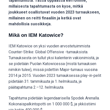
tapahtumista. Tässä oppaassa kerromme,
millaisesta tapahtumasta on kyse, mitkä
joukkueet osallistuvat vuoden 2023 turnaukseen,
millainen on reitti finaaliin ja ketkä ovat
mahdollisia suosikkeja.
Mikä on IEM Katowice?
IEM Katowice on yksi vuoden arvostetuimmista
Counter-Strike: Global Offensive -turnauksista.
Turnauksesta on tullut yksi kalenterin vakionimistä, ja
se pidetään Puolan Katowicessa (mistä turnauksen
nimikin tulee), missä pidettiin Major-turnaus vuosina
2014 ja 2015. Vuoden 2023 turnauksessa play-in-pelit
pidetään 31. tammikuuta ja 1. helmikuuta, ja
päätapahtuma 2.–12. helmikuuta.
Tapahtuma pidetään legendaarisella Spodek Arenalla.
Kokonaispalkintopotti on 1 000 000 $, ja ykköstiimi
vie kotiin 400 000 $.