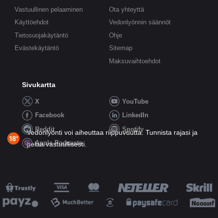
Vastuullinen pelaaminen
Ota yhteyttä
Käyttöehdot
Vedonlyönnin säännöt
Tietosuojakäytäntö
Ohje
Evästekäytäntö
Sitemap
Maksuvaihtoehdot
Sivukartta
X
YouTube
Facebook
LinkedIn
Reddit
Spotify
Vedonlyönti voi aiheuttaa riippuvuutta. Tunnista rajasi ja
Apple Podcasts
pelaa vastuullisesti.