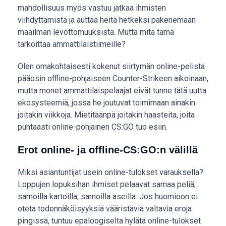
mahdollisuus myös vastuu jatkaa ihmisten
viihdyttämistä ja auttaa heitä hetkeksi pakenemaan
maailman levottomuuksista. Mutta mitä tämä
tarkoittaa ammattilaistiimeille?
Olen omakohtaisesti kokenut siirtymän online-pelistä
pääosin offline-pohjaiseen Counter-Strikeen aikoinaan,
mutta monet ammattilaispelaajat eivät tunne tätä uutta
ekosysteemiä, jossa he joutuvat toimimaan ainakin
joitakin viikkoja. Mietitäänpä joitakin haasteita, joita
puhtaasti online-pohjainen CS:GO tuo esiin.
Erot online- ja offline-CS:GO:n välillä
Miksi asiantuntijat usein online-tulokset varauksella?
Loppujen lopuksihan ihmiset pelaavat samaa peliä,
samoilla kartoilla, samoilla aseilla. Jos huomioon ei
oteta todennäköisyyksiä vääristäviä valtavia eroja
pingissä, tuntuu epäloogiselta hylätä online-tulokset