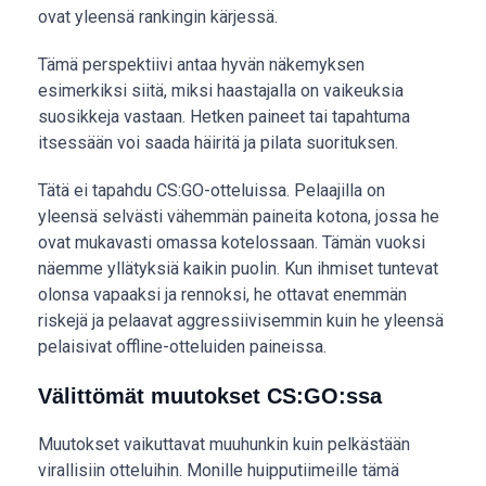
ovat yleensä rankingin kärjessä.
Tämä perspektiivi antaa hyvän näkemyksen
esimerkiksi siitä, miksi haastajalla on vaikeuksia
suosikkeja vastaan. Hetken paineet tai tapahtuma
itsessään voi saada häiritä ja pilata suorituksen.
Tätä ei tapahdu CS:GO-otteluissa. Pelaajilla on
yleensä selvästi vähemmän paineita kotona, jossa he
ovat mukavasti omassa kotelossaan. Tämän vuoksi
näemme yllätyksiä kaikin puolin. Kun ihmiset tuntevat
olonsa vapaaksi ja rennoksi, he ottavat enemmän
riskejä ja pelaavat aggressiivisemmin kuin he yleensä
pelaisivat offline-otteluiden paineissa.
Välittömät muutokset CS:GO:ssa
Muutokset vaikuttavat muuhunkin kuin pelkästään
virallisiin otteluihin. Monille huipputiimeille tämä