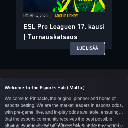
HELMI 14, 2023
ARCHIE HENRY
ESL Pro Leaguen 17. kausi
| Turnauskatsaus
LUE LISÄÄ
Welcome to the Esports Hub ( Malta )
Welcome to Pinnacle, the original pioneer and home of
esports betting. We are the market leaders in esports odds,
with pre-game, live, and in-play odds available, ensuring
that the esports community receives the best possible
Unsure on what to bet on? Pinnacle has got you covered.
playing experience on all markets. We are the driving force