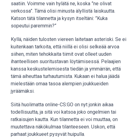
saatiin. Voimme vain hylätä ne, koska ”ne olivat
verkossa”. Tämä olisi minusta älyllistä laiskuutta.
Katson tätä tilannetta ja kysyn itseltäni: ”Kuka
sopeutui paremmin?”
Kyllä, näiden tulosten viereen laitetaan asteriski. Se ei
kuitenkaan tarkoita, että niillä ei olisi selkeää arvoa
siihen, miten tehokkaita tiimit ovat olleet uuden
ihanteellisen suoritustavan löytämisessä. Pelaajien
kanssa keskustelemisesta tiedän ja ymmärrän, että
tämä aiheuttaa turhautumista. Kukaan ei halua jäädä
mielestään omaa tasoa alempien joukkueiden
jyräämäksi.
Siitä huolimatta online-CS:GO on nyt jonkin aikaa
todellisuutta, ja sitä voi katsoa joko ongelmien tai
ratkaisujen kautta. Kun tilannetta ei voi muuttaa, on
muutettava näkökulmaa tilanteeseen. Uskon, että
parhaat joukkueet pysyvät huipulla.