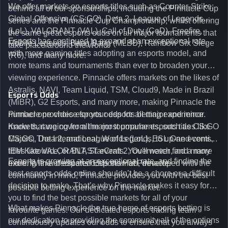
We offer markets on esports titles such as Counter-Strike:
behind all of our sponsorships, including the Pinnacle Cup
Global Offensive (CS:GO), Dota 2, League of Legends
series and the Pinnacle Cup Championship, whilst offering
(LoL), VALORANT (VAL), Call of Duty (CoD), Freefire,
the same great esports odds on all major tournaments that
Esports has continued to expand at an exceptional rate,
Mobile Legends: Bang Bang (MLBB), Rainbow Six Siege
take place around the world.
with more gaming titles adopting an esports model, and
(R6), and many more.
more teams and tournaments than ever to broaden your
viewing experience. Pinnacle offers markets on the likes of
Astralis, NAVI, Team Liquid, TSM, Cloud9, Made in Brazil
Esports Odds
(MiBR), G2 Esports, and many more, making Pinnacle the
number one choice for your esports betting experience.
Pinnacle provides esports odds for all major and minor
Know that we cover all major tournaments, such as CS:GO
markets, ranging from the most popular esports titles like
Majors, The International, Worlds (LoL), ESL One events,
CS:GO, Dota 2, and League of Legends, to up-and-coming
IEM Katowice, or BLAST events. You'll never find a more
titles like VALORANT, StarCraft 2, Overwatch, and many
Esports is growing at an exceptional rate, and finding the
exciting line of esports odds than at Pinnacle.
more. With a dedicated Esports Hub, developed with the
best esports odds online shouldn’t be a chore or a difficult
community in mind, Pinnacle provides you with the best
decision to make. That’s why Pinnacle makes it easy for
possible betting experience on the market.
you to find the best possible markets for all of your
What makes Pinnacle the true home of esports betting is
favourite games. Our dedicated esports trading team
our dedication to providing the community all of the options
continuously updates our odds to ensure that you always