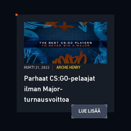
HUHTI 21, 2023
ARCHIE HENRY
Parhaat CS:GO-pelaajat
ilman Major-
turnausvoittoa
LUE LISÄÄ