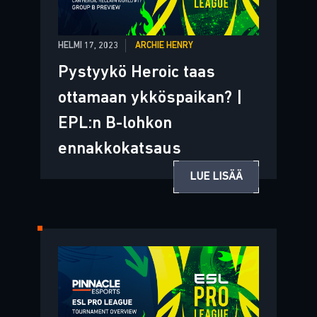
HELMI 17, 2023
ARCHIE HENRY
Pystyykö Heroic taas
ottamaan ykköspaikan? |
EPL:n B-lohkon
ennakkokatsaus
LUE LISÄÄ