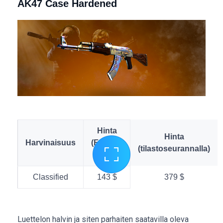
AK47 Case Hardened
Hinta
Hinta
Harvinaisuus
(Factory
(tilastoseurannalla)
New)
Classified
143 $
379 $
Luettelon halvin ja siten parhaiten saatavilla oleva