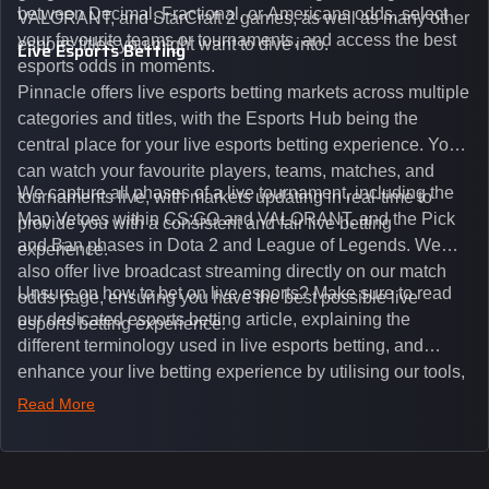
between Decimal, Fractional, or Americans odds, select
VALORANT, and StarCraft 2 games, as well as many other
your favourite teams or tournaments, and access the best
esports titles you might want to dive into.
Live Esports Betting
esports odds in moments.
Pinnacle offers live esports betting markets across multiple
categories and titles, with the Esports Hub being the
central place for your live esports betting experience. You
can watch your favourite players, teams, matches, and
We capture all phases of a live tournament, including the
tournaments live, with markets updating in real-time to
Map Vetoes within CS:GO and VALORANT, and the Pick
provide you with a consistent and fair live betting
and Ban phases in Dota 2 and League of Legends. We
experience.
also offer live broadcast streaming directly on our match
Unsure on how to bet on live esports? Make sure to read
odds page, ensuring you have the best possible live
our dedicated esports betting article, explaining the
esports betting experience.
different terminology used in live esports betting, and
enhance your live betting experience by utilising our tools,
such as integrated live broadcasts, match and round
Read More
tickers, and our dedicated esports blog, which offers
unique insights on the latest esports events.