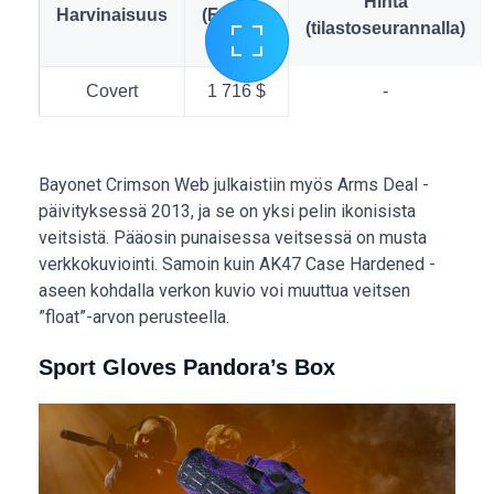
Hinta
Harvinaisuus
(Factory
(tilastoseurannalla)
New)
Covert
1 716 $
-
Bayonet Crimson Web julkaistiin myös Arms Deal -
päivityksessä 2013, ja se on yksi pelin ikonisista
veitsistä. Pääosin punaisessa veitsessä on musta
verkkokuviointi. Samoin kuin AK47 Case Hardened -
aseen kohdalla verkon kuvio voi muuttua veitsen
”float”-arvon perusteella.
Sport Gloves Pandora’s Box