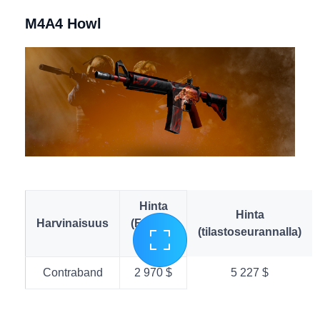
M4A4 Howl
Hinta
Hinta
Harvinaisuus
(Factory
(tilastoseurannalla)
New)
Contraband
2 970 $
5 227 $