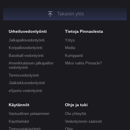
Takaisin ylös
Urheiluvedonlyönti
Tietoja Pinnaclesta
Jalkapallovedonlyönti
Yritys
Koripallovedonlyönti
Media
Baseball-vedonlyönti
Kumppanit
Amerikkalaisen jalkapallon
Miksi valita Pinnacle?
vedonlyönti
Tennisvedonlyönti
Jääkiekkovedonlyönti
eSports-vedonlyönti
Käytännöt
Ohje ja tuki
Vastuullinen pelaaminen
Ota yhteyttä
Käyttöehdot
Vedonlyönnin säännöt
Tietosuojakäytäntö
Ohje