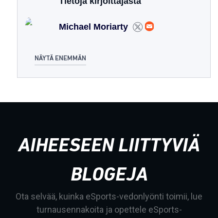
Tietoja kirjoittajasta
Michael Moriarty
NÄYTÄ ENEMMÄN
AIHEESEEN LIITTYVIÄ
BLOGEJA
Ota selvää, kuinka eSports-vedonlyönti toimii, lue
turnausennakoita ja opettele eSports-