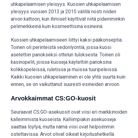
uhkapelaamisen yleisyys. Kuosien uhkapelaamisen
yleisyys vuosien 2013 ja 2015 välillä nosti niiden
arvon kattoon, kun ihmiset käyttivät niitä pidemminkin
pelimerkkeinä kuin kosmeettisina esineinä.
Kuosien uhkapelaamiseen liittyi kaksi pääkonseptia.
Toinen oli perinteistä vedonlyöntiä, jossa kuosi
asetettiin panokseksi ottelun tuloksesta. Toinen oli
kasinopelit, joissa kuoseja käytettiin panoksina
kolikkopeleissä, ruletissa ja muissa tuuripeleissä.
Kaikki kuosien uhkapelaaminen ei ole yhtä suurta kuin
ennen, se on vaikuttanut suuresti esineiden arvoon.
Arvokkaimmat CS:GO-kuosit
Seuraavat CS:GO-asekuosit ovat viisi eri markkinoiden
kalleimmista kuoseista. Kalliimpiakin asekuoseja
saattaa löytyä, mutta nämä viisi ovat helpoimmin
ostettavissa. Arvot olivat oikeat kirjoitushetkellä.