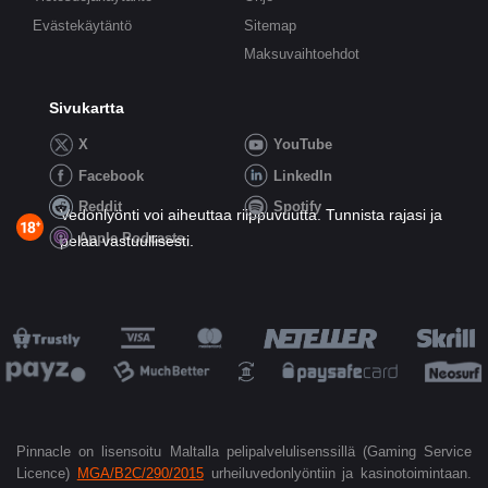
Evästekäytäntö
Sitemap
Maksuvaihtoehdot
Sivukartta
X
YouTube
Facebook
LinkedIn
Reddit
Spotify
Vedonlyönti voi aiheuttaa riippuvuutta. Tunnista rajasi ja
Apple Podcasts
pelaa vastuullisesti.
Pinnacle on lisensoitu Maltalla pelipalvelulisenssillä (Gaming Service
Licence)
MGA/B2C/290/2015
urheiluvedonlyöntiin ja kasinotoimintaan.