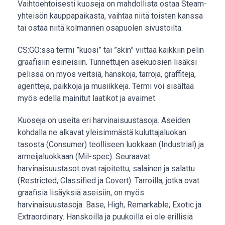
Vaihtoehtoisesti kuoseja on mahdollista ostaa Steam-
yhteisön kauppapaikasta, vaihtaa niitä toisten kanssa
tai ostaa niitä kolmannen osapuolen sivustoilta.
CS:GO:ssa termi ”kuosi” tai ”skin” viittaa kaikkiin pelin
graafisiin esineisiin. Tunnettujen asekuosien lisäksi
pelissä on myös veitsiä, hanskoja, tarroja, graffiteja,
agentteja, paikkoja ja musiikkeja. Termi voi sisältää
myös edellä mainitut laatikot ja avaimet.
Kuoseja on useita eri harvinaisuustasoja. Aseiden
kohdalla ne alkavat yleisimmästä kuluttajaluokan
tasosta (Consumer) teolliseen luokkaan (Industrial) ja
armeijaluokkaan (Mil-spec). Seuraavat
harvinaisuustasot ovat rajoitettu, salainen ja salattu
(Restricted, Classified ja Covert). Tarroilla, jotka ovat
graafisia lisäyksiä aseisiin, on myös
harvinaisuustasoja: Base, High, Remarkable, Exotic ja
Extraordinary. Hanskoilla ja puukoilla ei ole erillisiä