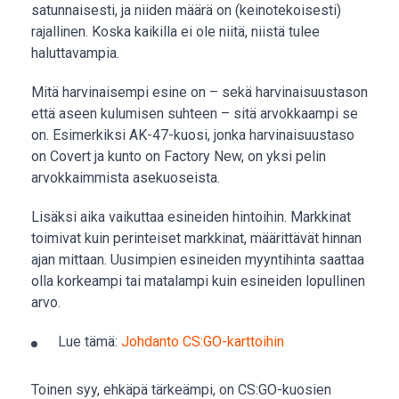
satunnaisesti, ja niiden määrä on (keinotekoisesti)
rajallinen. Koska kaikilla ei ole niitä, niistä tulee
haluttavampia.
Mitä harvinaisempi esine on – sekä harvinaisuustason
että aseen kulumisen suhteen – sitä arvokkaampi se
on. Esimerkiksi AK-47-kuosi, jonka harvinaisuustaso
on Covert ja kunto on Factory New, on yksi pelin
arvokkaimmista asekuoseista.
Lisäksi aika vaikuttaa esineiden hintoihin. Markkinat
toimivat kuin perinteiset markkinat, määrittävät hinnan
ajan mittaan. Uusimpien esineiden myyntihinta saattaa
olla korkeampi tai matalampi kuin esineiden lopullinen
arvo.
Lue tämä:
Johdanto CS:GO-karttoihin
Toinen syy, ehkäpä tärkeämpi, on CS:GO-kuosien