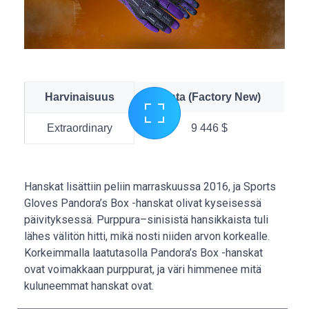
Harvinaisuus
Hinta (Factory New)
Extraordinary
9 446 $
Hanskat lisättiin peliin marraskuussa 2016, ja Sports
Gloves Pandora’s Box -hanskat olivat kyseisessä
päivityksessä. Purppura–sinisistä hansikkaista tuli
lähes välitön hitti, mikä nosti niiden arvon korkealle.
Korkeimmalla laatutasolla Pandora’s Box -hanskat
ovat voimakkaan purppurat, ja väri himmenee mitä
kuluneemmat hanskat ovat.