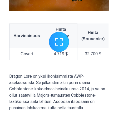
Hinta
Hinta
Harvinaisuus
(Factory
(Souvenier)
New)
Covert
4 719 $
32 700 $
Dragon Lore on yksi ikonisimmista AWP-
asekuoseista. Se julkaistiin alun perin osana
Cobblestone-kokoelmaa heinäkuussa 2014, ja se on
ollut saatavilla Majors-turnausten Cobblestone-
laatikoissa siitä lähtien. Aseessa itsessään on
punainen lohikäärme kultaisella taustalla.