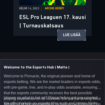
HELMI 14, 2023
ARCHIE HENRY
ESL Pro Leaguen 17. kausi
| Turnauskatsaus
LUE LISÄÄ
Welcome to the Esports Hub ( Malta )
Welcome to Pinnacle, the original pioneer and home of
esports betting. We are the market leaders in esports odds,
with pre-game, live, and in-play odds available, ensuring
that the esports community receives the best possible
Unsure on what to bet on? Pinnacle has got you covered.
playing experience on all markets. We are the driving force
We offer markets on esports titles such as Counter-Strike:
behind all of our sponsorships, including the Pinnacle Cup