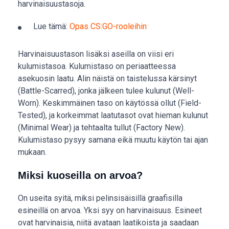
harvinaisuustasoja.
Lue tämä:
Opas CS:GO-rooleihin
Harvinaisuustason lisäksi aseilla on viisi eri
kulumistasoa. Kulumistaso on periaatteessa
asekuosin laatu. Alin näistä on taistelussa kärsinyt
(Battle-Scarred), jonka jälkeen tulee kulunut (Well-
Worn). Keskimmäinen taso on käytössä ollut (Field-
Tested), ja korkeimmat laatutasot ovat hieman kulunut
(Minimal Wear) ja tehtaalta tullut (Factory New).
Kulumistaso pysyy samana eikä muutu käytön tai ajan
mukaan.
Miksi kuoseilla on arvoa?
On useita syitä, miksi pelinsisäisillä graafisilla
esineillä on arvoa. Yksi syy on harvinaisuus. Esineet
ovat harvinaisia, niitä avataan laatikoista ja saadaan