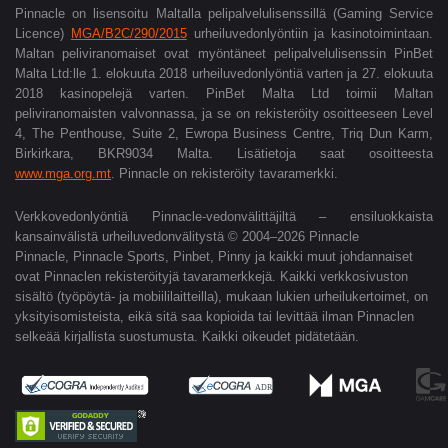
Pinnacle on lisensoitu Maltalla pelipalvelulisenssillä (Gaming Service
Licence)
MGA/B2C/290/2015
urheiluvedonlyöntiin ja kasinotoimintaan.
Maltan peliviranomaiset ovat myöntäneet pelipalvelulisenssin PinBet
Malta Ltd:lle 1. elokuuta 2018 urheiluvedonlyöntiä varten ja 27.
elokuuta
2018 kasinopelejä varten. PinBet Malta Ltd toimii Maltan
peliviranomaisten valvonnassa, ja se on rekisteröity osoitteeseen Level
4, The Penthouse, Suite 2, Ewropa Business Centre, Triq Dun Karm,
Birkirkara, BKR9034 Malta. Lisätietoja saat osoitteesta
www.mga.org.mt
. Pinnacle on rekisteröity tavaramerkki.
Verkkovedonlyöntiä Pinnacle-vedonvälittäjiltä – ensiluokkaista
kansainvälistä urheiluvedonvälitystä © 2004–2026 Pinnacle
Pinnacle, Pinnacle Sports, Pinbet, Pinny ja kaikki muut johdannaiset
ovat Pinnaclen rekisteröityjä tavaramerkkejä. Kaikki verkkosivuston
sisältö (työpöytä- ja mobiililaitteilla), mukaan lukien urheilukertoimet, on
yksityisomisteista, eikä sitä saa kopioida tai levittää ilman Pinnaclen
selkeää kirjallista suostumusta. Kaikki oikeudet pidätetään.