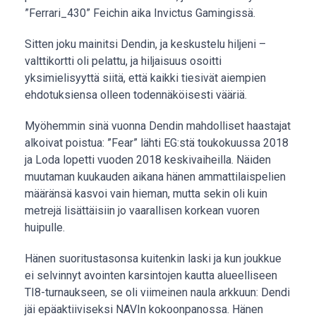
”Ferrari_430” Feichin aika Invictus Gamingissä.
Sitten joku mainitsi Dendin, ja keskustelu hiljeni –
valttikortti oli pelattu, ja hiljaisuus osoitti
yksimielisyyttä siitä, että kaikki tiesivät aiempien
ehdotuksiensa olleen todennäköisesti vääriä.
Myöhemmin sinä vuonna Dendin mahdolliset haastajat
alkoivat poistua: ”Fear” lähti EG:stä toukokuussa 2018
ja Loda lopetti vuoden 2018 keskivaiheilla. Näiden
muutaman kuukauden aikana hänen ammattilaispelien
määränsä kasvoi vain hieman, mutta sekin oli kuin
metrejä lisättäisiin jo vaarallisen korkean vuoren
huipulle.
Hänen suoritustasonsa kuitenkin laski ja kun joukkue
ei selvinnyt avointen karsintojen kautta alueelliseen
TI8-turnaukseen, se oli viimeinen naula arkkuun: Dendi
jäi epäaktiiviseksi NAVIn kokoonpanossa. Hänen