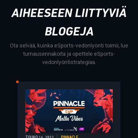
AIHEESEEN LIITTYVIÄ
BLOGEJA
Ota selvää, kuinka eSports-vedonlyönti toimii, lue
turnausennakoita ja opettele eSports-
vedonlyöntistrategiaa.
TOUKO 16, 2023
PINNACLE