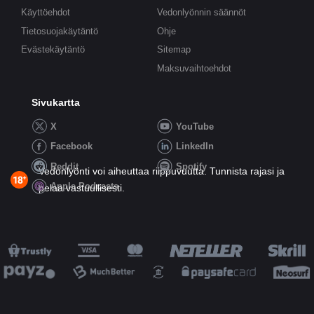
Käyttöehdot
Vedonlyönnin säännöt
Tietosuojakäytäntö
Ohje
Evästekäytäntö
Sitemap
Maksuvaihtoehdot
Sivukartta
X
YouTube
Facebook
LinkedIn
Reddit
Spotify
Vedonlyönti voi aiheuttaa riippuvuutta. Tunnista rajasi ja
Apple Podcasts
pelaa vastuullisesti.