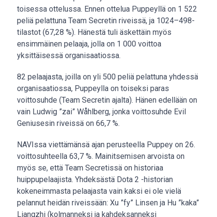
toisessa ottelussa. Ennen ottelua Puppeyllä on 1 522
peliä pelattuna Team Secretin riveissä, ja 1024–498-
tilastot (67,28 %). Hänestä tuli äskettäin myös
ensimmäinen pelaaja, jolla on 1 000 voittoa
yksittäisessä organisaatiossa.
82 pelaajasta, joilla on yli 500 peliä pelattuna yhdessä
organisaatiossa, Puppeylla on toiseksi paras
voittosuhde (Team Secretin ajalta). Hänen edellään on
vain Ludwig ”zai” Wåhlberg, jonka voittosuhde Evil
Geniusesin riveissä on 66,7 %.
NAVIssa viettämänsä ajan perusteella Puppey on 26.
voittosuhteella 63,7 %. Mainitsemisen arvoista on
myös se, että Team Secretissä on historiaa
huippupelaajista. Yhdeksästä Dota 2 -historian
kokeneimmasta pelaajasta vain kaksi ei ole vielä
pelannut heidän riveissään: Xu ”fy” Linsen ja Hu ”kaka”
Liangzhi (kolmanneksi ja kahdeksanneksi