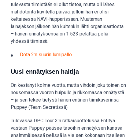
tulevasta tiimistään ei ollut tietoa, mutta oli lähes
mahdotonta kuvitella päivää, jolloin hän ei olisi
keltaisessa NAVI-hupparissaan. Muutaman
lainajakson jälkeen hän kuitenkin lähti organisaatiosta
– hänen ennätyksensä on 1 523 pelattua peliä
yhdessä tiimissä.
Dota 2:n suurin lumipallo
Uusi ennätyksen haltija
On kestänyt kolme vuotta, mutta vihdoin joku toinen on
nousemassa vuoren huipulle ja rikkomassa ennätystä
– ja sen tekee tietysti hänen entinen tiimikaverinsa
Puppey (Team Secretissä).
Tulevassa DPC Tour 3:n ratkaisuottelussa Entityä
vastaan Puppey pääsee tasoihin ennätyksen kanssa
ensimmäisessä pelissä ja vie sen kokonaan itselleen