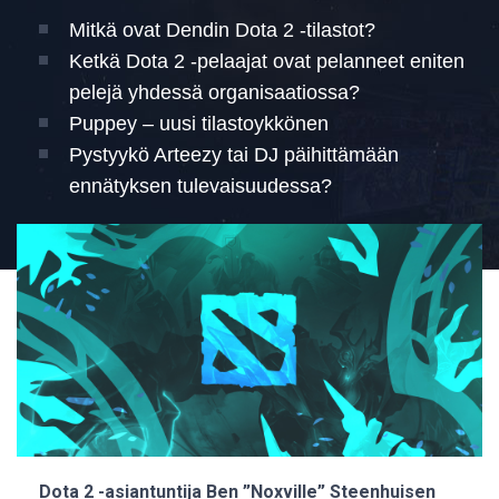
Mitkä ovat Dendin Dota 2 -tilastot?
Ketkä Dota 2 -pelaajat ovat pelanneet eniten
pelejä yhdessä organisaatiossa?
Puppey – uusi tilastoykkönen
Pystyykö Arteezy tai DJ päihittämään
ennätyksen tulevaisuudessa?
Dota 2 -asiantuntija Ben ”Noxville” Steenhuisen