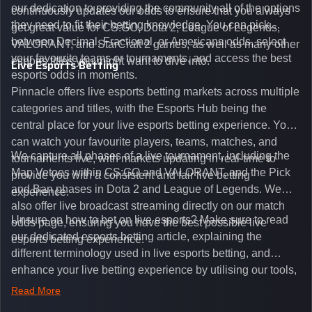
our dedication to providing the community all of the options
continuously updates our odds to ensure that you always
they need to fit their betting knowledge. You can pick
get great value for CS:GO, Dota 2, League of Legends,
between Decimal, Fractional, or Americans odds, select
VALORANT, and StarCraft 2 games, as well as many other
your favourite teams or tournaments, and access the best
esports titles you might want to dive into.
Live Esports Betting
esports odds in moments.
Pinnacle offers live esports betting markets across multiple
categories and titles, with the Esports Hub being the
central place for your live esports betting experience. You
can watch your favourite players, teams, matches, and
We capture all phases of a live tournament, including the
tournaments live, with markets updating in real-time to
Map Vetoes within CS:GO and VALORANT, and the Pick
provide you with a consistent and fair live betting
and Ban phases in Dota 2 and League of Legends. We
experience.
also offer live broadcast streaming directly on our match
Unsure on how to bet on live esports? Make sure to read
odds page, ensuring you have the best possible live
our dedicated esports betting article, explaining the
esports betting experience.
different terminology used in live esports betting, and
enhance your live betting experience by utilising our tools,
such as integrated live broadcasts, match and round
Read More
tickers, and our dedicated esports blog, which offers