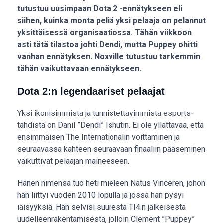
tutustuu uusimpaan Dota 2 -ennätykseen eli
siihen, kuinka monta peliä yksi pelaaja on pelannut
yksittäisessä organisaatiossa. Tähän viikkoon
asti tätä tilastoa johti Dendi, mutta Puppey ohitti
vanhan ennätyksen. Noxville tutustuu tarkemmin
tähän vaikuttavaan ennätykseen.
Dota 2:n legendaariset pelaajat
Yksi ikonisimmista ja tunnistettavimmista esports-
tähdistä on Danil ”Dendi” Ishutin. Ei ole yllättävää, että
ensimmäisen The Internationalin voittaminen ja
seuraavassa kahteen seuraavaan finaaliin pääseminen
vaikuttivat pelaajan maineeseen.
Hänen nimensä tuo heti mieleen Natus Vinceren, johon
hän liittyi vuoden 2010 lopulla ja jossa hän pysyi
iäisyyksiä. Hän selvisi suuresta TI4:n jälkeisestä
uudelleenrakentamisesta, jolloin Clement ”Puppey”