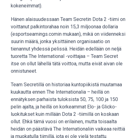
kokeneimmat).
Hänen alaisuudessaan Team Secretin Dota 2 -tiimi on
voittanut palkintorahaa noin 15,3 miljoonaa dollaria
(esportsearnings.comin mukaan), mikä on viidenneksi
suurin määrä, jonka yksittäinen organisaatio on
tienannut yhdessä pelissä. Heidän edellään on neljä
tuoretta The International -voittajaa – Team Secret
itse on ollut lähellä tätä voittoa, mutta eivät aivan ole
onnistuneet.
Team Secretillä on historiaa kuntopiikistä muutamaa
kuukautta ennen The Internationalia – heillä on
ennätyksen parhaista tuloksista 50, 75, 100 ja 150
pelin ajalta, ja heillä on korkeammat Elo- ja Glicko-
luokitukset kuin millään Dota 2 -tiimillä on koskaan
ollut. Ehkä tämä vuosi on erilainen, mutta toisaalta
heidän on päästävä The Internationaliin vaikeaa reittiä
ja muokatulla tiimillä, jota ei ole vielä testattu.