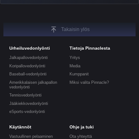
unique insights on the latest esports events.
Takaisin ylös
Urheiluvedonlyönti
Tietoja Pinnaclesta
Jalkapallovedonlyönti
Yritys
Koripallovedonlyönti
Media
Baseball-vedonlyönti
Kumppanit
Amerikkalaisen jalkapallon
Miksi valita Pinnacle?
vedonlyönti
Tennisvedonlyönti
Jääkiekkovedonlyönti
eSports-vedonlyönti
Käytännöt
Ohje ja tuki
Vastuullinen pelaaminen
Ota yhteyttä