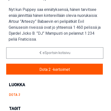
Nyt kun Puppey saa ennätyksensä, hänen tarvitsee
enää jännittää hänen kintereillään olevia nuorukaisia:
Artour ”Arteezy” Babaevin eri pelipätkät Evil
Geniusesin riveissä ovat jo yhteensä 1 460 pelissä ja
Djardel Jicko B. ”DJ” Mampusti on pelannut 1 234
peliä Fnaticissa.
eSportsin kotisivu
Dota 2 -kertoimet
LUOKKA
DOTA 2
TAGIT