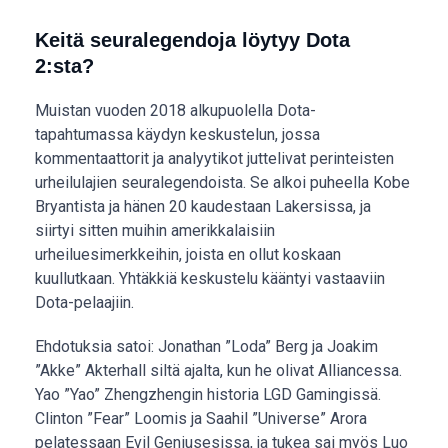
Keitä seuralegendoja löytyy Dota
2:sta?
Muistan vuoden 2018 alkupuolella Dota-
tapahtumassa käydyn keskustelun, jossa
kommentaattorit ja analyytikot juttelivat perinteisten
urheilulajien seuralegendoista. Se alkoi puheella Kobe
Bryantista ja hänen 20 kaudestaan Lakersissa, ja
siirtyi sitten muihin amerikkalaisiin
urheiluesimerkkeihin, joista en ollut koskaan
kuullutkaan. Yhtäkkiä keskustelu kääntyi vastaaviin
Dota-pelaajiin.
Ehdotuksia satoi: Jonathan ”Loda” Berg ja Joakim
”Akke” Akterhall siltä ajalta, kun he olivat Alliancessa.
Yao ”Yao” Zhengzhengin historia LGD Gamingissä.
Clinton ”Fear” Loomis ja Saahil ”Universe” Arora
pelatessaan Evil Geniusesissa, ja tukea sai myös Luo