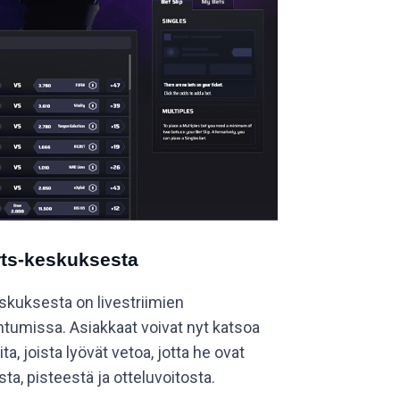
orts-keskuksesta
skuksesta on livestriimien
htumissa. Asiakkaat voivat nyt katsoa
ta, joista lyövät vetoa, jotta he ovat
ta, pisteestä ja otteluvoitosta.