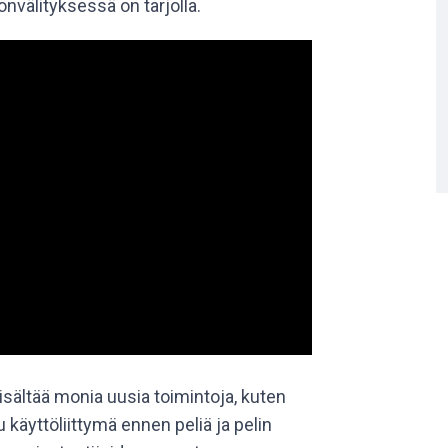
onvälityksessä on tarjolla.
sältää monia uusia toimintoja, kuten
u käyttöliittymä ennen peliä ja pelin