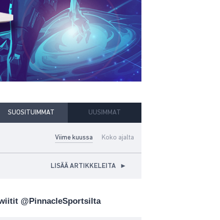
SUOSITUIMMAT
UUSIMMAT
Viime kuussa
Koko ajalta
LISÄÄ ARTIKKELEITA
►
wiitit @PinnacleSportsilta