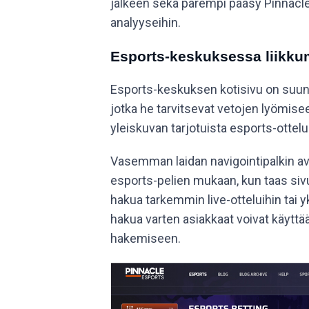
jälkeen sekä parempi pääsy Pinnacle
analyyseihin.
Esports-keskuksessa liikku
Esports-keskuksen kotisivu on suunni
jotka he tarvitsevat vetojen lyömisee
yleiskuvan tarjotuista esports-ottelui
Vasemman laidan navigointipalkin avu
esports-pelien mukaan, kun taas sivu
hakua tarkemmin live-otteluihin tai y
hakua varten asiakkaat voivat käyttää 
hakemiseen.