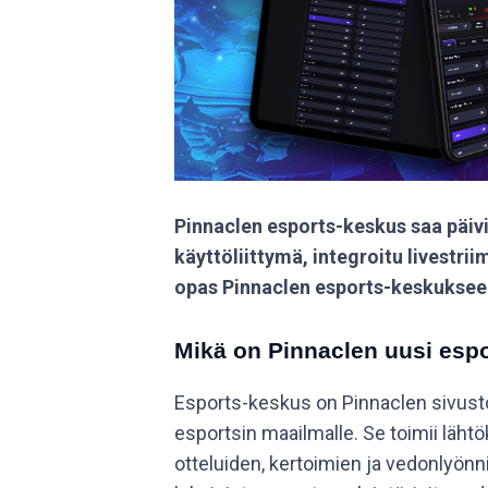
Pinnaclen esports-keskus saa päiv
käyttöliittymä, integroitu livestrii
opas Pinnaclen esports-keskuksee
Mikä on Pinnaclen uusi esp
Esports-keskus on Pinnaclen sivust
esportsin maailmalle. Se toimii läht
otteluiden, kertoimien ja vedonlyön