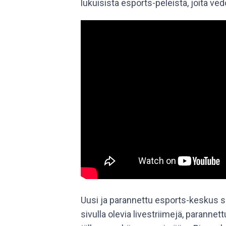
lukuisista esports-peleistä, joita ved
Uusi ja parannettu esports-keskus si
sivulla olevia livestriimejä, parannett