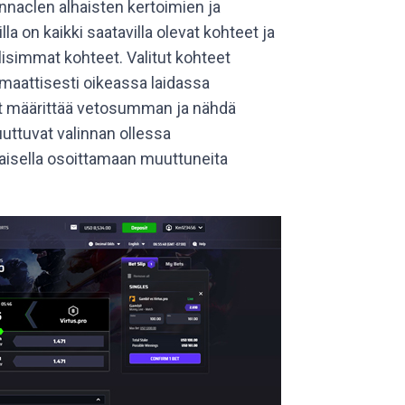
innaclen alhaisten kertoimien ja
la on kaikki saatavilla olevat kohteet ja
lisimmat kohteet. Valitut kohteet
omaattisesti oikeassa laidassa
at määrittää vetosumman ja nähdä
uttuvat valinnan ollessa
aisella osoittamaan muuttuneita