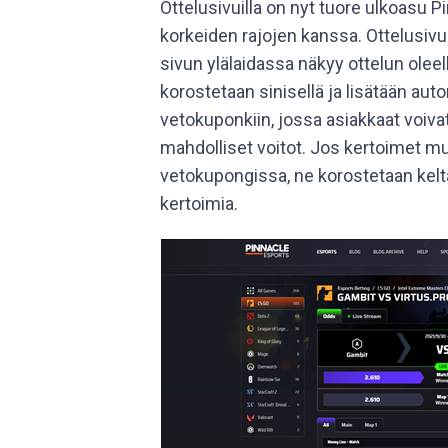
Ottelusivuilla on nyt tuore ulkoasu P
korkeiden rajojen kanssa. Ottelusivuil
sivun ylälaidassa näkyy ottelun oleel
korostetaan sinisellä ja lisätään aut
vetokuponkiin, jossa asiakkaat voiv
mahdolliset voitot. Jos kertoimet mu
vetokupongissa, ne korostetaan kelt
kertoimia.