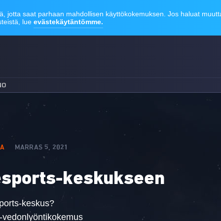
NO
IA
MARRAS 5, 2021
esports-keskukseen
sports-keskus?
s-vedonlyöntikokemus