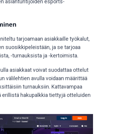
n asiantuntijoiden esports-
minen
teltu tarjoamaan asiakkaille työkalut,
n suosikkipeleistään, ja se tarjoaa
sta, -turnauksista ja -kertoimista.
lla asiakkaat voivat suodattaa ottelut
n välilehtien avulla voidaan määrittää
ksittäisiin turnauksiin. Kattavampaa
erillistä hakupalkkia tiettyjä otteluiden