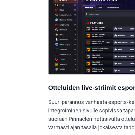
Otteluiden live-striimit esp
Suuri parannus vanhasta esports-ke
integroiminen sivulle sopivissa tapa
suoraan Pinnaclen nettisivulta ottelui
varmasti ajan tasalla jokaisesta tapos