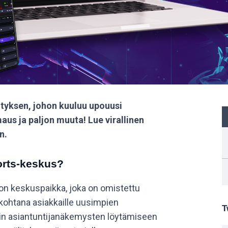
ityksen, johon kuuluu upouusi
maus ja paljon muuta! Lue virallinen
n.
orts-keskus?
on keskuspaikka, joka on omistettu
ökohtana asiakkaille uusimpien
T
nin asiantuntijanäkemysten löytämiseen