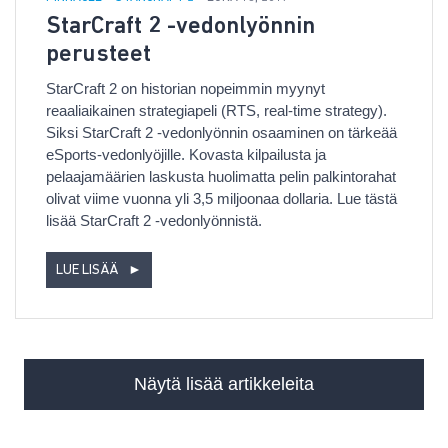
StarCraft 2 -vedonlyönnin
perusteet
StarCraft 2 on historian nopeimmin myynyt
reaaliaikainen strategiapeli (RTS, real-time strategy).
Siksi StarCraft 2 -vedonlyönnin osaaminen on tärkeää
eSports-vedonlyöjille. Kovasta kilpailusta ja
pelaajamäärien laskusta huolimatta pelin palkintorahat
olivat viime vuonna yli 3,5 miljoonaa dollaria. Lue tästä
lisää StarCraft 2 -vedonlyönnistä.
LUE LISÄÄ
►
Näytä lisää artikkeleita