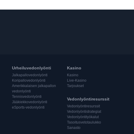
Urheiluvedonlyönti
Kasino
Jalkapallovedonlyönti
Kasino
Koripallovedonlyönti
Live-Kasino
Amerikkalaisen jalkapallon
Tarjoukset
vedonlyönti
Tennisvedonlyönti
Vedonlyöntiresurssit
Jääkiekkovedonlyönti
Vedonlyöntiresurssit
eSports-vedonlyönti
Vedonlyöntistrategiat
Vedonlyöntityökalut
Tasoitusvetotaulukko
Sanasto