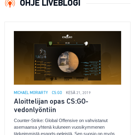
OHJE LIVEBLOGI
MICHAEL MORIARTY
CS:GO
KESÄ 21, 2019
Aloittelijan opas CS:GO-
vedonlyöntiin
Counter-Strike: Global Offensive on vahvistanut
asemaansa yhtenä kuluneen vuosikymmenen
tärkeimmistä esports-peleistä. Sen suosio on myös