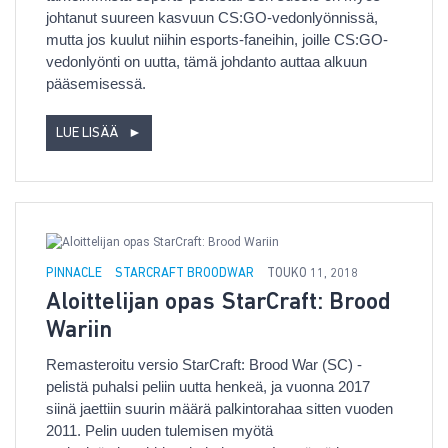
johtanut suureen kasvuun CS:GO-vedonlyönnissä,
mutta jos kuulut niihin esports-faneihin, joille CS:GO-
vedonlyönti on uutta, tämä johdanto auttaa alkuun
pääsemisessä.
LUE LISÄÄ
►
PINNACLE
STARCRAFT BROODWAR
TOUKO 11, 2018
Aloittelijan opas StarCraft: Brood
Wariin
Remasteroitu versio StarCraft: Brood War (SC) -
pelistä puhalsi peliin uutta henkeä, ja vuonna 2017
siinä jaettiin suurin määrä palkintorahaa sitten vuoden
2011. Pelin uuden tulemisen myötä