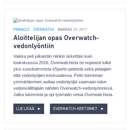
PINNACLE
OVERWATCH
MARRAS 29, 2017
Aloittelijan opas Overwatch-
vedonlyöntiin
Vaikka peli julkaistiin niinkin äskettäin kuin
toukokuussa 2016, Overwatchista on nopeasti tullut
yksi suosituimmista eSports-peleistä sekä pelaajien
että vedonlyöjien keskuudessa. Pelin toiminnan
ymmärtäminen auttaa vedonlyöjiä saamaan edun
vedonvälittäjään nähden Overwatch-vedonlyönnissä.
Jatka lukemista ja opi lyömään vetoa Overwatchista.
LUE LISÄÄ
►
OVERWATCH-KERTOIMET
►