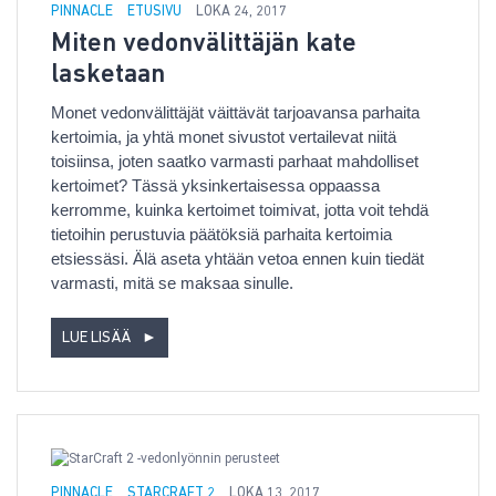
PINNACLE
ETUSIVU
LOKA 24, 2017
Miten vedonvälittäjän kate
lasketaan
Monet vedonvälittäjät väittävät tarjoavansa parhaita
kertoimia, ja yhtä monet sivustot vertailevat niitä
toisiinsa, joten saatko varmasti parhaat mahdolliset
kertoimet? Tässä yksinkertaisessa oppaassa
kerromme, kuinka kertoimet toimivat, jotta voit tehdä
tietoihin perustuvia päätöksiä parhaita kertoimia
etsiessäsi. Älä aseta yhtään vetoa ennen kuin tiedät
varmasti, mitä se maksaa sinulle.
LUE LISÄÄ
►
PINNACLE
STARCRAFT 2
LOKA 13, 2017