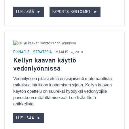
LUE LISÄÄ
►
ESPORTS-KERTOIMET
►
PINNACLE
STRATEGIA
MAALIS 16, 2018
Kellyn kaavan käyttö
vedonlyönnissä
Vedonlyöjien pitäisi etsiä ensisijaisesti matemaattista
ratkaisua intuitioon luottamisen sijaan. Kellyn kaavan
käytön opettelu on suureksi hyödyksi vedonlyöjille
panoskoon määrittämisessä. Lue lisää tästä
artikkelista.
LUE LISÄÄ
►