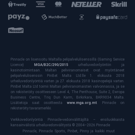
Pinnacle on lisensoitu Maltalla pelipalvelulisenssillä (Gaming Service
Licence)
MGA/B2C/290/2015
urheiluvedonlyöntiin ja
kasinotoimintaan. Maltan peliviranomaiset ovat myöntäneet
pelipalvelulisenssin PinBet Malta Ltd:lle 1. elokuuta 2018
urheiluvedonlyöntiä varten ja 27.
elokuuta 2018 kasinopelejä varten.
PinBet Malta Ltd toimii Maltan peliviranomaisten valvonnassa, ja se
on rekisteröity osoitteeseen Level 4, The Penthouse, Suite 2, Ewropa
Business Centre, Triq Dun Karm, Birkirkara, BKR9034 Malta.
Lisätietoja saat osoitteesta
www.mga.org.mt
. Pinnacle on
rekisteröity tavaramerkki.
Verkkovedonlyöntiä Pinnacle-vedonvälittäjiltä – ensiluokkaista
kansainvälistä urheiluvedonvälitystä © 2004–2026 Pinnacle
Pinnacle, Pinnacle Sports, Pinbet, Pinny ja kaikki muut