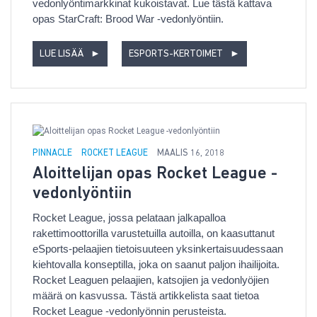
vedonlyöntimarkkinat kukoistavat. Lue tästä kattava
opas StarCraft: Brood War -vedonlyöntiin.
LUE LISÄÄ
►
ESPORTS-KERTOIMET
►
PINNACLE
ROCKET LEAGUE
MAALIS 16, 2018
Aloittelijan opas Rocket League -
vedonlyöntiin
Rocket League, jossa pelataan jalkapalloa
rakettimoottorilla varustetuilla autoilla, on kaasuttanut
eSports-pelaajien tietoisuuteen yksinkertaisuudessaan
kiehtovalla konseptilla, joka on saanut paljon ihailijoita.
Rocket Leaguen pelaajien, katsojien ja vedonlyöjien
määrä on kasvussa. Tästä artikkelista saat tietoa
Rocket League -vedonlyönnin perusteista.