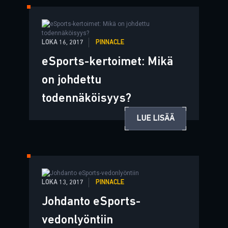
LOKA 16, 2017
PINNACLE
eSports-kertoimet: Mikä
on johdettu
todennäköisyys?
LUE LISÄÄ
LOKA 13, 2017
PINNACLE
Johdanto eSports-
vedonlyöntiin