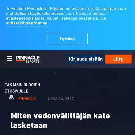
Kirjaudu sisään
Liity
TAKAISIN BLOGIEN
ETUSIVULLE
PINNACLE
LOKA 24, 2017
Miten vedonvälittäjän kate
lasketaan