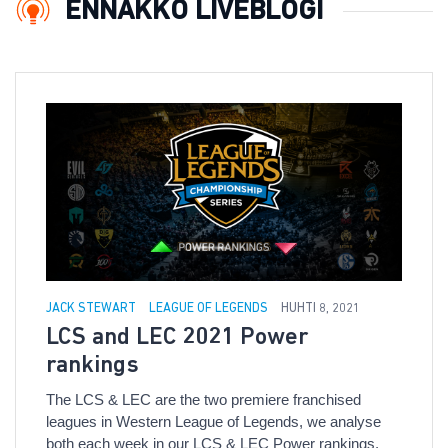
ENNAKKO LIVEBLOGI
JACK STEWART
LEAGUE OF LEGENDS
HUHTI 8, 2021
LCS and LEC 2021 Power
rankings
The LCS & LEC are the two premiere franchised
leagues in Western League of Legends, we analyse
both each week in our LCS & LEC Power rankings.