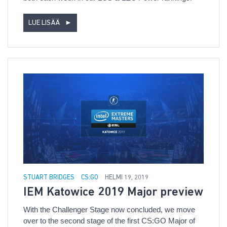
LUE LISÄÄ
►
STUART BRIDGES
CS:GO
HELMI 19, 2019
IEM Katowice 2019 Major preview
With the Challenger Stage now concluded, we move
over to the second stage of the first CS:GO Major of