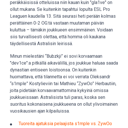
peräkkäisissä otteluissa niin kauan kuin "gla1ve" on
ollut mukana. Se kuitenkin tapahtui lopulta ESL Pro
Leaguen kaudella 13. Sitä seurasi heti perään kolmas
perättäinen 0-2 OG:tä vastaan muutaman päivän
kuluttua – tämäkin joukkueen ensimmäinen. Voidaan
siis turvallisesti olettaa, että homma oli kaukana
täydellisestä Astralisin leirissä.
Minun mielestäni “Bubzkji” ei sovi korvaamaan
"dev1ce":a pitkällä aikavälillä, jos joukkue haluaa saada
dynastian entiseen loistoonsa. On kuitenkin
huomattava, että tilannetta ei voi verrata Oleksandr
“s1mple” Kostylieviin tai Mathieu “ZywOo” Herbautiin,
joita pidetään korvaavamattomina kykyinä omissa
joukkueissaan. Astralisista tuli paras, koska sen
suoritus kokonaisena joukkueena on ollut ylivoimainen
vuosikausien ajan kilpailuissa.
Tuoreita ajatuksia pelaajista s1mple vs. ZywOo