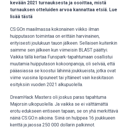
kevään 2021 turnauksesta ja osoittaa, mistä
turnauksen otteluiden arvoa kannattaa etsiä. Lue
lisää tästä
CS:GOn maailmassa kokonainen viikko ilman
huipputason toimintaa on erittäin harvinainen,
erityisesti joulukuun tauon jälkeen. Sellaisen kuitenkin
saimme sen jälkeen kun viimeisin BLAST päättyi.
Vaikka tällä kertaa Funspark-tapahtumaan osallistui
muutamia huipputason kokoonpanoja, oli selvää, että
pääasiassa se koostui lähinnä joukkueista, jotka ovat
viime vuosina lipsuneet tai yltäneet vain keskitason
esityksiin vuoden 2021 alkupuolella.
DreamHack Masters oli joskus paras tapahtuma
Majorsin ulkopuolella. Ja vaikka se ei välttämättä
erotu edukseen entiseen tapaan, se on yhä merkittävä
näinä CS:GO:n aikoina. Siinä on hulppea 16 joukkueen
kenttä ja jaossa 250 000 dollarin palkinnot.