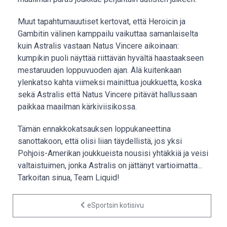
Muut tapahtumauutiset kertovat, että Heroicin ja
Gambitin välinen kamppailu vaikuttaa samanlaiselta
kuin Astralis vastaan Natus Vincere aikoinaan:
kumpikin puoli näyttää riittävän hyvältä haastaakseen
mestaruuden loppuvuoden ajan. Älä kuitenkaan
ylenkatso kahta viimeksi mainittua joukkuetta, koska
sekä Astralis että Natus Vincere pitävät hallussaan
paikkaa maailman kärkiviisikossa.
Tämän ennakkokatsauksen loppukaneettina
sanottakoon, että olisi liian täydellistä, jos yksi
Pohjois-Amerikan joukkueista nousisi yhtäkkiä ja veisi
valtaistuimen, jonka Astralis on jättänyt vartioimatta...
Tarkoitan sinua, Team Liquid!
eSportsin kotisivu