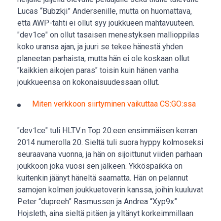
Lucas “Bubzkji” Andersenille, mutta on huomattava,
että AWP-tähti ei ollut syy joukkueen mahtavuuteen.
"dev1ce" on ollut tasaisen menestyksen mallioppilas
koko uransa ajan, ja juuri se tekee hänestä yhden
planeetan parhaista, mutta hän ei ole koskaan ollut
"kaikkien aikojen paras" toisin kuin hänen vanha
joukkueensa on kokonaisuudessaan ollut.
Miten verkkoon siirtyminen vaikuttaa CS:GO:ssa
"dev1ce" tuli HLTV:n Top 20:een ensimmäisen kerran
2014 numerolla 20. Sieltä tuli suora hyppy kolmoseksi
seuraavana vuonna, ja hän on sijoittunut viiden parhaan
joukkoon joka vuosi sen jälkeen. Ykköspaikka on
kuitenkin jäänyt häneltä saamatta. Hän on pelannut
samojen kolmen joukkuetoverin kanssa, joihin kuuluvat
Peter “dupreeh” Rasmussen ja Andrea “Xyp9x”
Hojsleth, aina sieltä pitäen ja yltänyt korkeimmillaan