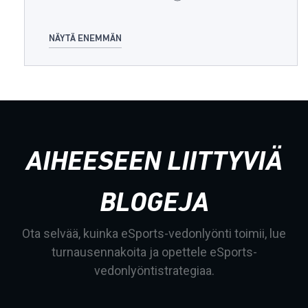
NÄYTÄ ENEMMÄN
AIHEESEEN LIITTYVIÄ
BLOGEJA
Ota selvää, kuinka eSports-vedonlyönti toimii, lue
turnausennakoita ja opettele eSports-
vedonlyöntistrategiaa.