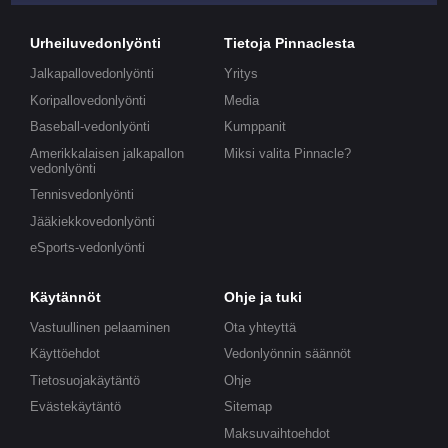
Urheiluvedonlyönti
Tietoja Pinnaclesta
Jalkapallovedonlyönti
Yritys
Koripallovedonlyönti
Media
Baseball-vedonlyönti
Kumppanit
Amerikkalaisen jalkapallon
Miksi valita Pinnacle?
vedonlyönti
Tennisvedonlyönti
Jääkiekkovedonlyönti
eSports-vedonlyönti
Käytännöt
Ohje ja tuki
Vastuullinen pelaaminen
Ota yhteyttä
Käyttöehdot
Vedonlyönnin säännöt
Tietosuojakäytäntö
Ohje
Evästekäytäntö
Sitemap
Maksuvaihtoehdot