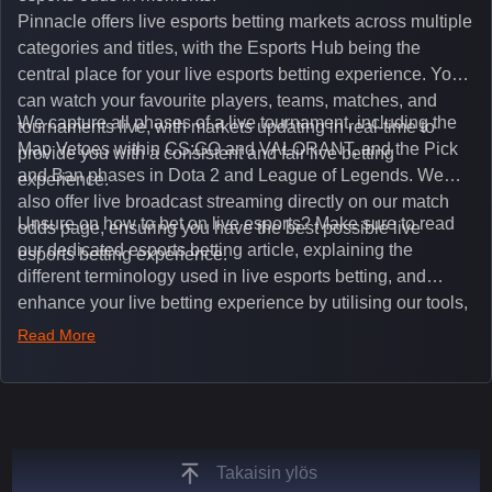
Pinnacle offers live esports betting markets across multiple
categories and titles, with the Esports Hub being the
central place for your live esports betting experience. You
can watch your favourite players, teams, matches, and
We capture all phases of a live tournament, including the
tournaments live, with markets updating in real-time to
Map Vetoes within CS:GO and VALORANT, and the Pick
provide you with a consistent and fair live betting
and Ban phases in Dota 2 and League of Legends. We
experience.
also offer live broadcast streaming directly on our match
Unsure on how to bet on live esports? Make sure to read
odds page, ensuring you have the best possible live
our dedicated esports betting article, explaining the
esports betting experience.
different terminology used in live esports betting, and
enhance your live betting experience by utilising our tools,
such as integrated live broadcasts, match and round
Read More
tickers, and our dedicated esports blog, which offers
unique insights on the latest esports events.
Takaisin ylös