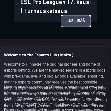
ESL Pro Leaguen 17. kausi
| Turnauskatsaus
LUE LISÄÄ
Welcome to the Esports Hub ( Malta )
Welcome to Pinnacle, the original pioneer and home of
esports betting. We are the market leaders in esports odds,
with pre-game, live, and in-play odds available, ensuring
that the esports community receives the best possible
Unsure on what to bet on? Pinnacle has got you covered.
playing experience on all markets. We are the driving force
We offer markets on esports titles such as Counter-Strike:
behind all of our sponsorships, including the Pinnacle Cup
Global Offensive (CS:GO), Dota 2, League of Legends
series and the Pinnacle Cup Championship, whilst offering
(LoL), VALORANT (VAL), Call of Duty (CoD), Freefire,
the same great esports odds on all major tournaments that
Esports has continued to expand at an exceptional rate,
Mobile Legends: Bang Bang (MLBB), Rainbow Six Siege