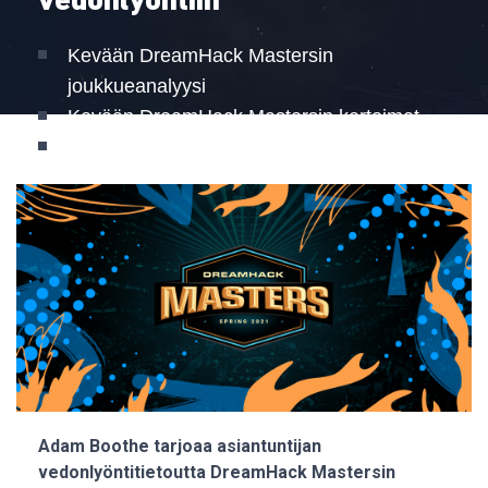
vedonlyöntiin
Kevään DreamHack Mastersin
joukkueanalyysi
Kevään DreamHack Mastersin kertoimet
Kuka voittaa kevään DreamHack Mastersin?
Adam Boothe tarjoaa asiantuntijan
vedonlyöntitietoutta DreamHack Mastersin