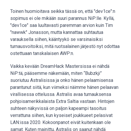
Toinen huomioitava seikka tässä on, että "dev1ce":n
sopimus ei ole mikään suuri parannus NiP:lle. Kyllä,
"dev1ce" saa luultavasti paremman arvion kuin Tim
"nawwk" Jonasson, mutta kannattaa suhtautua
varauksella siihen, kääntyykö se varsinaisiksi
turnausvoitoiksi, mitä ruotsalainen järjestö nyt odottaa
ostettuaan tanskalaisen AWP:n.
Vaikka kevään DreamHack Mastersissa ei nähdä
NiP:tä, pääsemme näkemään, miten “Bubzkji”
suoriutuu Astralisissa ja onko hänen pelaamisensa
parantunut siitä, kun viimeksi näimme hänen pelaavan
virallisessa ottelussa. Astralis avaa turnauksensa
pohjoisamerikkalaista Extra Saltia vastaan. Hintojen
suhteen näkyvissä on paljon kapeampi tasoitus
verrattuna siihen, kun kyseiset joukkueet pelasivat
LAN:issa 2020. Kokoonpanot eivät kuitenkaan ole
samat. Kuten mainittu, Astralis on saanut nähdä