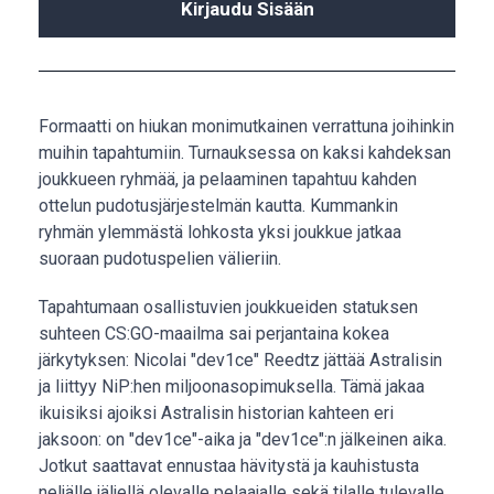
Kirjaudu Sisään
Formaatti on hiukan monimutkainen verrattuna joihinkin
muihin tapahtumiin. Turnauksessa on kaksi kahdeksan
joukkueen ryhmää, ja pelaaminen tapahtuu kahden
ottelun pudotusjärjestelmän kautta. Kummankin
ryhmän ylemmästä lohkosta yksi joukkue jatkaa
suoraan pudotuspelien välieriin.
Tapahtumaan osallistuvien joukkueiden statuksen
suhteen CS:GO-maailma sai perjantaina kokea
järkytyksen: Nicolai "dev1ce" Reedtz jättää Astralisin
ja liittyy NiP:hen miljoonasopimuksella. Tämä jakaa
ikuisiksi ajoiksi Astralisin historian kahteen eri
jaksoon: on "dev1ce"-aika ja "dev1ce":n jälkeinen aika.
Jotkut saattavat ennustaa hävitystä ja kauhistusta
neljälle jäljellä olevalle pelaajalle sekä tilalle tulevalle