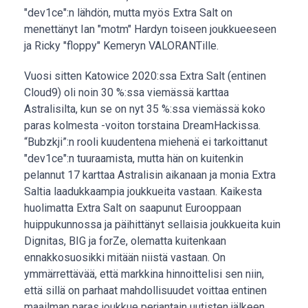
"dev1ce":n lähdön, mutta myös Extra Salt on
menettänyt Ian "motm" Hardyn toiseen joukkueeseen
ja Ricky "floppy" Kemeryn VALORANTille.
Vuosi sitten Katowice 2020:ssa Extra Salt (entinen
Cloud9) oli noin 30 %:ssa viemässä karttaa
Astralisilta, kun se on nyt 35 %:ssa viemässä koko
paras kolmesta -voiton torstaina DreamHackissa.
“Bubzkji”:n rooli kuudentena miehenä ei tarkoittanut
"dev1ce":n tuuraamista, mutta hän on kuitenkin
pelannut 17 karttaa Astralisin aikanaan ja monia Extra
Saltia laadukkaampia joukkueita vastaan. Kaikesta
huolimatta Extra Salt on saapunut Eurooppaan
huippukunnossa ja päihittänyt sellaisia joukkueita kuin
Dignitas, BIG ja forZe, olematta kuitenkaan
ennakkosuosikki mitään niistä vastaan. On
ymmärrettävää, että markkina hinnoittelisi sen niin,
että sillä on parhaat mahdollisuudet voittaa entinen
maailman paras joukkue perjantain uutisten jälkeen.