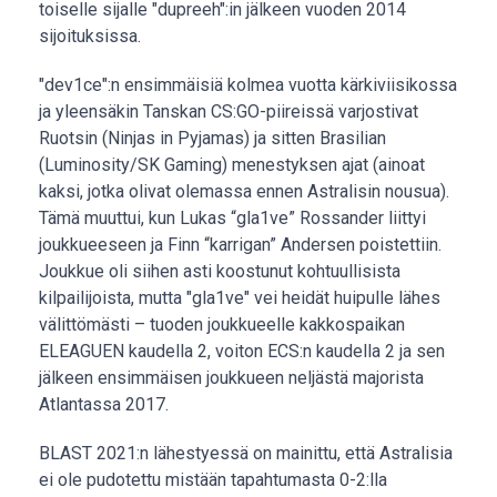
toiselle sijalle "dupreeh":in jälkeen vuoden 2014
sijoituksissa.
"dev1ce":n ensimmäisiä kolmea vuotta kärkiviisikossa
ja yleensäkin Tanskan CS:GO-piireissä varjostivat
Ruotsin (Ninjas in Pyjamas) ja sitten Brasilian
(Luminosity/SK Gaming) menestyksen ajat (ainoat
kaksi, jotka olivat olemassa ennen Astralisin nousua).
Tämä muuttui, kun Lukas “gla1ve” Rossander liittyi
joukkueeseen ja Finn “karrigan” Andersen poistettiin.
Joukkue oli siihen asti koostunut kohtuullisista
kilpailijoista, mutta "gla1ve" vei heidät huipulle lähes
välittömästi – tuoden joukkueelle kakkospaikan
ELEAGUEN kaudella 2, voiton ECS:n kaudella 2 ja sen
jälkeen ensimmäisen joukkueen neljästä majorista
Atlantassa 2017.
BLAST 2021:n lähestyessä on mainittu, että Astralisia
ei ole pudotettu mistään tapahtumasta 0-2:lla