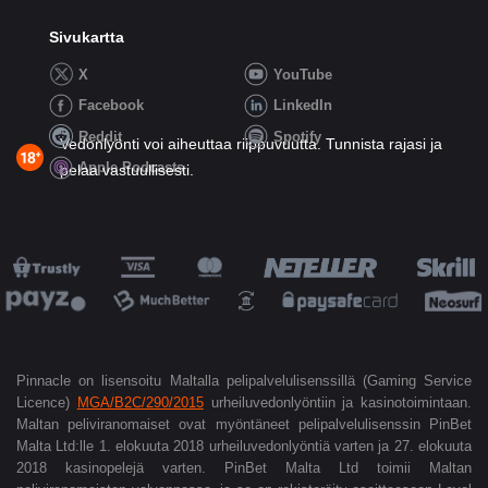
Sivukartta
X
YouTube
Facebook
LinkedIn
Reddit
Spotify
Vedonlyönti voi aiheuttaa riippuvuutta. Tunnista rajasi ja
Apple Podcasts
pelaa vastuullisesti.
Pinnacle on lisensoitu Maltalla pelipalvelulisenssillä (Gaming Service
Licence)
MGA/B2C/290/2015
urheiluvedonlyöntiin ja kasinotoimintaan.
Maltan peliviranomaiset ovat myöntäneet pelipalvelulisenssin PinBet
Malta Ltd:lle 1. elokuuta 2018 urheiluvedonlyöntiä varten ja 27.
elokuuta
2018 kasinopelejä varten. PinBet Malta Ltd toimii Maltan